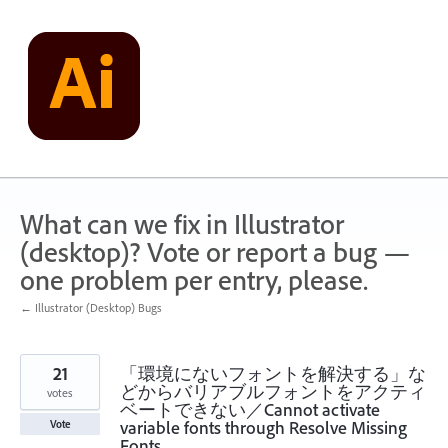
Skip
to
content
What can we fix in Illustrator
(desktop)? Vote or report a bug —
one problem per entry, please.
← Illustrator (Desktop) Bugs
21
「環境にないフォントを解決する」な
どからバリアブルフォントをアクティ
votes
ベートできない／Cannot activate
variable fonts through Resolve Missing
Vote
Fonts.