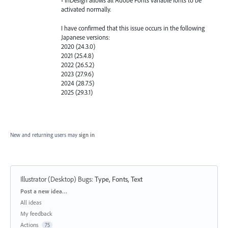
• InDesign allows all Adobe Fonts variable fonts to be
activated normally.
I have confirmed that this issue occurs in the following
Japanese versions:
2020 (24.3.0)
2021 (25.4.8)
2022 (26.5.2)
2023 (27.9.6)
2024 (28.7.5)
2025 (29.3.1)
New and returning users may
sign in
Illustrator (Desktop) Bugs
:
Type, Fonts, Text
Categories
Post a new idea…
All ideas
My feedback
Actions
75