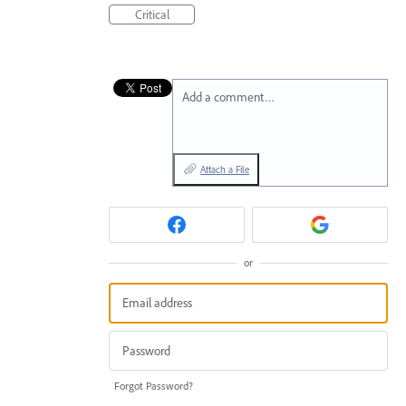
Critical
Add a comment…
Attach a File
or
Forgot Password?