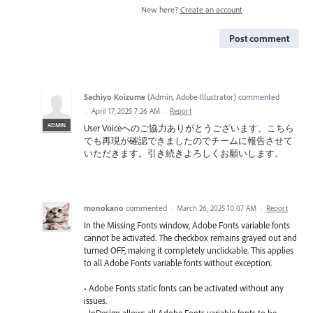
New here?
Create an account
Post comment
Sachiyo Koizume
(
Admin, Adobe Illustrator
)
commented
·
April 17, 2025 7:26 AM
·
Report
ADMIN
User Voiceへのご協力ありがとうございます。こちら
でも再現が確認できましたのでチームに報告させて
いただきます。引き続きよろしくお願いします。
monokano
commented
·
March 26, 2025 10:07 AM
·
Report
In the Missing Fonts window, Adobe Fonts variable fonts
cannot be activated. The checkbox remains grayed out and
turned OFF, making it completely unclickable. This applies
to all Adobe Fonts variable fonts without exception.
• Adobe Fonts static fonts can be activated without any
issues.