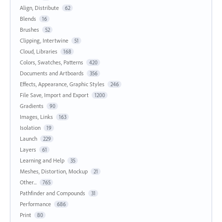
Align, Distribute
62
Blends
16
Brushes
52
Clipping, Intertwine
51
Cloud, Libraries
168
Colors, Swatches, Patterns
420
Documents and Artboards
356
Effects, Appearance, Graphic Styles
246
File Save, Import and Export
1200
Gradients
90
Images, Links
163
Isolation
19
Launch
229
Layers
61
Learning and Help
35
Meshes, Distortion, Mockup
21
Other...
765
Pathfinder and Compounds
31
Performance
686
Print
80