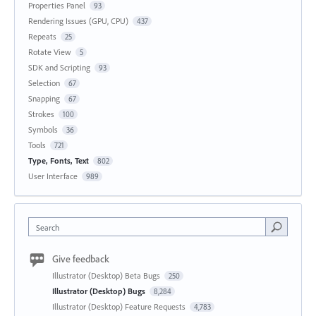
Properties Panel
93
Rendering Issues (GPU, CPU)
437
Repeats
25
Rotate View
5
SDK and Scripting
93
Selection
67
Snapping
67
Strokes
100
Symbols
36
Tools
721
Type, Fonts, Text
802
User Interface
989
Search
Give feedback
Illustrator (Desktop) Beta Bugs
250
Illustrator (Desktop) Bugs
8,284
Illustrator (Desktop) Feature Requests
4,783