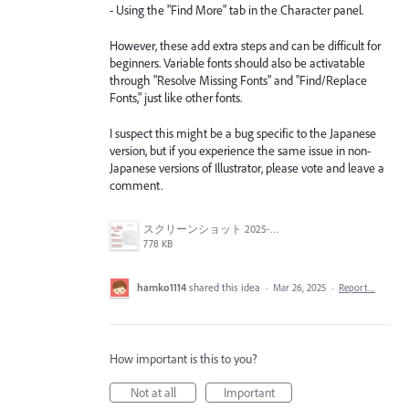
- Using the "Find More" tab in the Character panel.
However, these add extra steps and can be difficult for
beginners. Variable fonts should also be activatable
through "Resolve Missing Fonts" and "Find/Replace
Fonts," just like other fonts.
I suspect this might be a bug specific to the Japanese
version, but if you experience the same issue in non-
Japanese versions of Illustrator, please vote and leave a
comment.
スクリーンショット 2025-03-25 17.57.23.png
778 KB
hamko1114
shared this idea
·
Mar 26, 2025
·
Report…
How important is this to you?
Not at all
Important