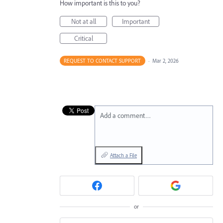
How important is this to you?
Not at all
Important
Critical
REQUEST TO CONTACT SUPPORT
·
Mar 2, 2026
Add a comment…
Attach a File
or