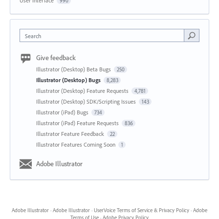
User Interface
990
Search
Give feedback
Illustrator (Desktop) Beta Bugs
250
Illustrator (Desktop) Bugs
8,283
Illustrator (Desktop) Feature Requests
4,781
Illustrator (Desktop) SDK/Scripting Issues
143
Illustrator (iPad) Bugs
734
Illustrator (iPad) Feature Requests
836
Illustrator Feature Feedback
22
Illustrator Features Coming Soon
1
Adobe Illustrator
Adobe Illustrator
·
Adobe Illustrator
·
UserVoice Terms of Service & Privacy Policy
·
Adobe
Terms of Use
·
Adobe Privacy Policy