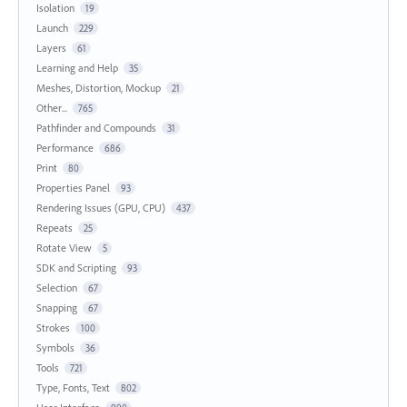
Isolation
19
Launch
229
Layers
61
Learning and Help
35
Meshes, Distortion, Mockup
21
Other...
765
Pathfinder and Compounds
31
Performance
686
Print
80
Properties Panel
93
Rendering Issues (GPU, CPU)
437
Repeats
25
Rotate View
5
SDK and Scripting
93
Selection
67
Snapping
67
Strokes
100
Symbols
36
Tools
721
Type, Fonts, Text
802