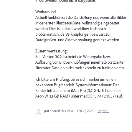
in der zweiten Datei nicht dargestellt.
Workaround:
Aktuell funktioniert die Darstellung nur, wenn alle Bilder
in der ersten Illustrator-Datei vollständig eingebettet
werden. Dies ist jedoch workflow-technisch
problematisch, da Verknüpfungen bewusst zur
Dateigrößen- und Assetverwaltung genutzt werden.
Zusammenfassung:
Seit Version 30.2.1 scheint die Weitergabe bzw.
Auflösung von Bildverknüpfungen innerhalb platzierter
Illustrator-Dateien nicht mehr korrekt zu funktionieren.
Ich bitte um Prüfung, ob es sich hierbei um einen
bekannten Bug handelt. Systeminformationen: Der
Fehler tritt auf einem iMac Pro (3,2 GHz 8-Core Intel
Xeon W, 32 GB RAM) unter macOS 15.7.4 (24G57) auf.
pat
shared this idea
·
Feb 27, 2026
·
Report…