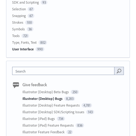
SDK and Scripting
93
Selection
67
Snapping
67
Strokes
100
Symbols
36
Tools
721
Type, Fonts, Text
802
User Interface
990
Search
Give feedback
Illustrator (Desktop) Beta Bugs
250
Illustrator (Desktop) Bugs
8,283
Illustrator (Desktop) Feature Requests
4,781
Illustrator (Desktop) SDK/Scripting Issues
143
Illustrator (iPad) Bugs
734
Illustrator (iPad) Feature Requests
836
Illustrator Feature Feedback
22