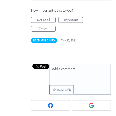
How important is this to you?
Not at all
Important
Critical
NEED MORE INFO
·
May 28, 2026
Add a comment…
Attach a File