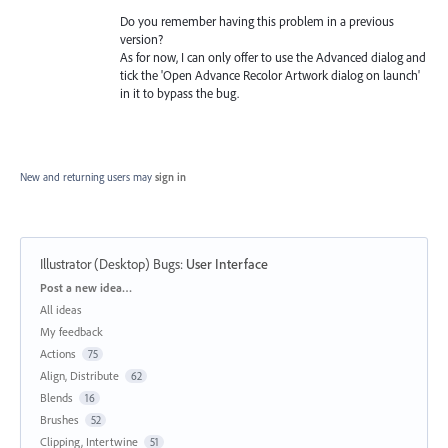
Do you remember having this problem in a previous
version?
As for now, I can only offer to use the Advanced dialog and
tick the 'Open Advance Recolor Artwork dialog on launch'
in it to bypass the bug.
New and returning users may
sign in
Illustrator (Desktop) Bugs
:
User Interface
Categories
Post a new idea…
All ideas
My feedback
Actions
75
Align, Distribute
62
Blends
16
Brushes
52
Clipping, Intertwine
51