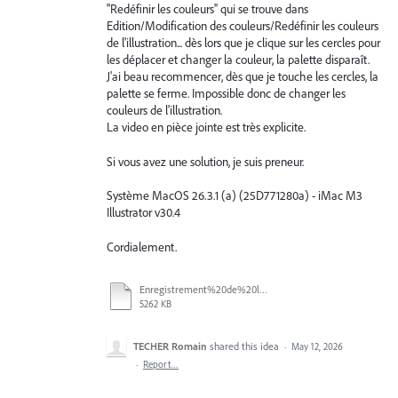
''Redéfinir les couleurs'' qui se trouve dans
Edition/Modification des couleurs/Redéfinir les couleurs
de l'illustration... dès lors que je clique sur les cercles pour
les déplacer et changer la couleur, la palette disparaît.
J'ai beau recommencer, dès que je touche les cercles, la
palette se ferme. Impossible donc de changer les
couleurs de l'illustration.
La video en pièce jointe est très explicite.
Si vous avez une solution, je suis preneur.
Système MacOS 26.3.1 (a) (25D771280a) - iMac M3
Illustrator v30.4
Cordialement.
Enregistrement%20de%20l%E2%80%99e%CC%81cran%202026-05-12%20a%CC%80%2018.30.31_1.mp4
5262 KB
TECHER Romain
shared this idea
·
May 12, 2026
·
Report…