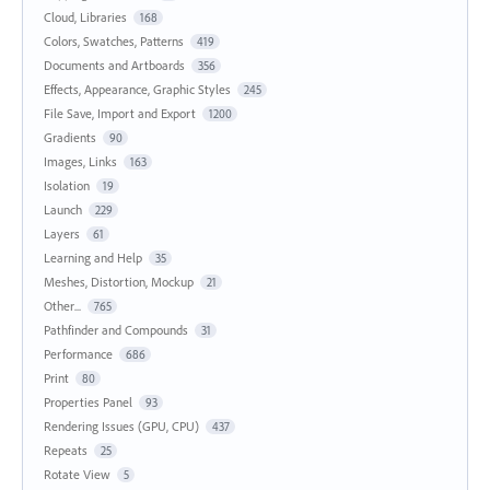
Cloud, Libraries
168
Colors, Swatches, Patterns
419
Documents and Artboards
356
Effects, Appearance, Graphic Styles
245
File Save, Import and Export
1200
Gradients
90
Images, Links
163
Isolation
19
Launch
229
Layers
61
Learning and Help
35
Meshes, Distortion, Mockup
21
Other...
765
Pathfinder and Compounds
31
Performance
686
Print
80
Properties Panel
93
Rendering Issues (GPU, CPU)
437
Repeats
25
Rotate View
5