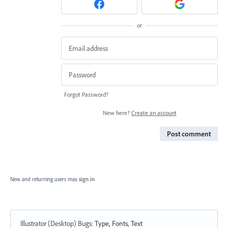
or
Forgot Password?
New here?
Create an account
Post comment
New and returning users may
sign in
Illustrator (Desktop) Bugs
:
Type, Fonts, Text