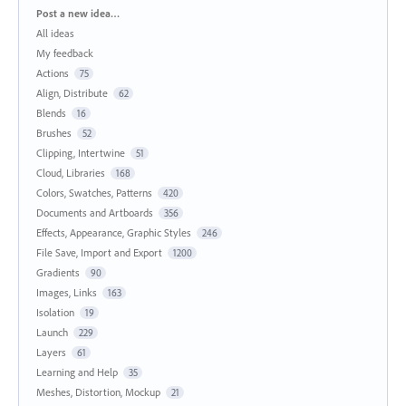
Categories
Post a new idea…
All ideas
My feedback
Actions
75
Align, Distribute
62
Blends
16
Brushes
52
Clipping, Intertwine
51
Cloud, Libraries
168
Colors, Swatches, Patterns
420
Documents and Artboards
356
Effects, Appearance, Graphic Styles
246
File Save, Import and Export
1200
Gradients
90
Images, Links
163
Isolation
19
Launch
229
Layers
61
Learning and Help
35
Meshes, Distortion, Mockup
21