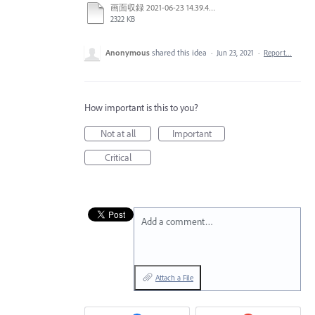
画面収録 2021-06-23 14.39.49.mov
2322 KB
Anonymous
shared this idea
·
Jun 23, 2021
·
Report…
How important is this to you?
Not at all
Important
Critical
Add a comment…
Attach a File