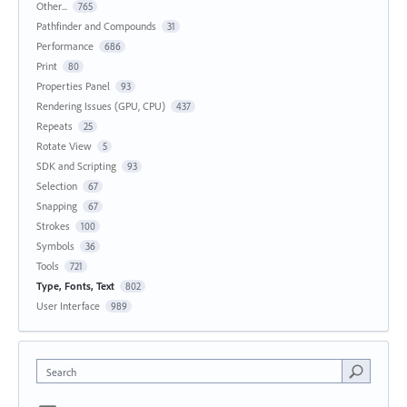
Other...
765
Pathfinder and Compounds
31
Performance
686
Print
80
Properties Panel
93
Rendering Issues (GPU, CPU)
437
Repeats
25
Rotate View
5
SDK and Scripting
93
Selection
67
Snapping
67
Strokes
100
Symbols
36
Tools
721
Type, Fonts, Text
802
User Interface
989
Search