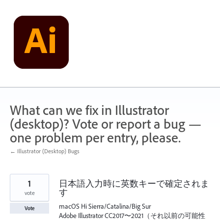
Skip
to
content
What can we fix in Illustrator
(desktop)? Vote or report a bug —
one problem per entry, please.
← Illustrator (Desktop) Bugs
1
日本語入力時に英数キーで確定されま
す
vote
macOS Hi Sierra/Catalina/Big Sur
Vote
Adobe Illustrator CC2017〜2021（それ以前の可能性