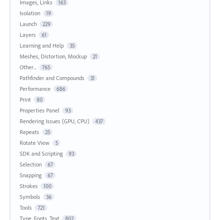
Images, Links
163
Isolation
19
Launch
229
Layers
61
Learning and Help
35
Meshes, Distortion, Mockup
21
Other...
765
Pathfinder and Compounds
31
Performance
686
Print
80
Properties Panel
93
Rendering Issues (GPU, CPU)
437
Repeats
25
Rotate View
5
SDK and Scripting
93
Selection
67
Snapping
67
Strokes
100
Symbols
36
Tools
721
Type, Fonts, Text
802