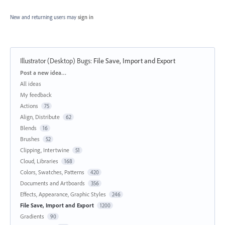
New and returning users may
sign in
Illustrator (Desktop) Bugs
:
File Save, Import and Export
Categories
Post a new idea…
All ideas
My feedback
Actions
75
Align, Distribute
62
Blends
16
Brushes
52
Clipping, Intertwine
51
Cloud, Libraries
168
Colors, Swatches, Patterns
420
Documents and Artboards
356
Effects, Appearance, Graphic Styles
246
File Save, Import and Export
1200
Gradients
90