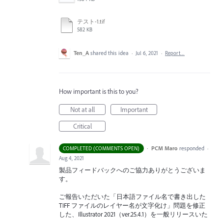
テスト-1.tif
582 KB
Ten_A
shared this idea
·
Jul 6, 2021
·
Report…
How important is this to you?
Not at all
Important
Critical
·
PCM Maro
responded
COMPLETED (COMMENTS OPEN)
·
Aug 4, 2021
製品フィードバックへのご協力ありがとうございま
す。
ご報告いただいた「日本語ファイル名で書き出した
TIFF
ファイルのレイヤー名が文字化け」問題を修正
した、Illustrator 2021（ver.25.4.1）を一般リリースいた