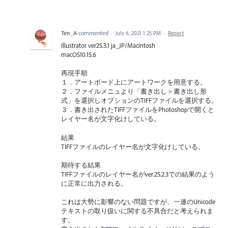
Ten_A
commented
·
July 6, 2021 1:25 PM
·
Report
Illustrator ver25.3.1 ja_JP/Macintosh
macOS10.15.6
再現手順
１．アートボード上にアートワークを用意する。
２．ファイルメニュより「書き出し＞書き出し形
式」を選択しオプションのTIFFファイルを選択する。
３．書き出されたTIFFファイルをPhotoshopで開くと
レイヤー名が文字化けしている。
結果
TIFFファイルのレイヤー名が文字化けしている。
期待する結果
TIFFファイルのレイヤー名がver.25.2.3での結果のよう
に正常に出力される。
これは大勢に影響のない問題ですが、一連のUnicode
テキストの取り扱いに関する不具合だと考えられま
す。