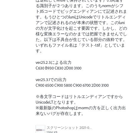
は逆転してMIB8で保持されています）の関連す
る識別子が２つあります。このうちnormがシフ
トJISコードでビッグエンディアンにて記述されま
す。もうひとつのluniはUnicodeでリトルエンディ
アンで記述されるのが本来の状態です。このluni
の方が文字化けを起こす要因です。しかし、どの
様な変換エラーなのかまでは把握できませんでし
た。以下は不具合が生じている部分の抜粋です。
いずれもファイル名は「テスト-1.tif」としていま
す。
ver.25.2.3による出力
C630 B930 C830 2D00 3100
ver.25.3.1での出力
C900 6500 C900 5800 C900 6700 2D00 3100
※各文字コードはリトルエンディアンですから
UnicodeLTとなります。
※最新版のPhotoshopはmormの方を正しく出力出
来ないバグが存在します。
スクリーンショット 2021-07-06 16.45.46.png
1584 KB