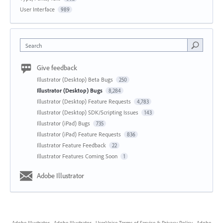
User Interface
989
Search
Give feedback
Illustrator (Desktop) Beta Bugs
250
Illustrator (Desktop) Bugs
8,284
Illustrator (Desktop) Feature Requests
4,783
Illustrator (Desktop) SDK/Scripting Issues
143
Illustrator (iPad) Bugs
735
Illustrator (iPad) Feature Requests
836
Illustrator Feature Feedback
22
Illustrator Features Coming Soon
1
Adobe Illustrator