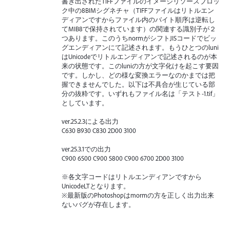
書き出されたTIFFファイルのイメージリソースブロッ
ク中の8BIMシグネチャ（TIFFファイルはリトルエン
ディアンですからファイル内のバイト順序は逆転し
てMIB8で保持されています）の関連する識別子が２
つあります。このうちnormがシフトJISコードでビッ
グエンディアンにて記述されます。もうひとつのluni
はUnicodeでリトルエンディアンで記述されるのが本
来の状態です。このluniの方が文字化けを起こす要因
です。しかし、どの様な変換エラーなのかまでは把
握できませんでした。以下は不具合が生じている部
分の抜粋です。いずれもファイル名は「テスト-1.tif」
としています。
ver.25.2.3による出力
C630 B930 C830 2D00 3100
ver.25.3.1での出力
C900 6500 C900 5800 C900 6700 2D00 3100
※各文字コードはリトルエンディアンですから
UnicodeLTとなります。
※最新版のPhotoshopはmormの方を正しく出力出来
ないバグが存在します。