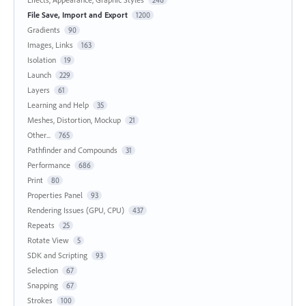
File Save, Import and Export
1200
Gradients
90
Images, Links
163
Isolation
19
Launch
229
Layers
61
Learning and Help
35
Meshes, Distortion, Mockup
21
Other...
765
Pathfinder and Compounds
31
Performance
686
Print
80
Properties Panel
93
Rendering Issues (GPU, CPU)
437
Repeats
25
Rotate View
5
SDK and Scripting
93
Selection
67
Snapping
67
Strokes
100