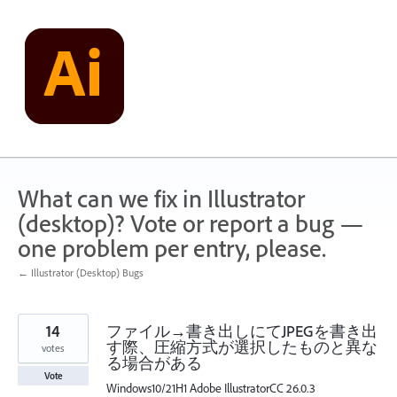
Skip
to
content
What can we fix in Illustrator
(desktop)? Vote or report a bug —
one problem per entry, please.
← Illustrator (Desktop) Bugs
14
ファイル→書き出しにてJPEGを書き出
す際、圧縮方式が選択したものと異な
votes
る場合がある
Vote
Windows10/21H1 Adobe IllustratorCC 26.0.3