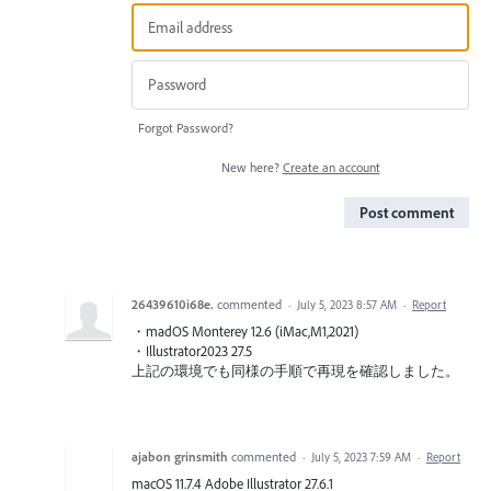
Forgot Password?
New here?
Create an account
Post comment
26439610i68e.
commented
·
July 5, 2023 8:57 AM
·
Report
・madOS Monterey 12.6 (iMac,M1,2021)
・Illustrator2023 27.5
上記の環境でも同様の手順で再現を確認しました。
ajabon grinsmith
commented
·
July 5, 2023 7:59 AM
·
Report
macOS 11.7.4 Adobe Illustrator 27.6.1