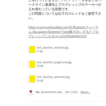
しを行っていますが、バイナリデータを見てもベ
ースライン最適化とプログレッシブのマーカーが
入れ替わっている状態です。
この問題については以下のスレッドをご参照下さ
い。
https://community.adobe.com/t5/illustratorフォーラ
ム-discussions/illustratorでjpeg書き出しするとプロ
グレッシブになる/m-p/12795818#M27679
test_baseline_standard.jpg
11 KB
test_baseline_progressive.jpg
16 KB
test_baseline_optimized.jpg
10 KB
Ten_A
shared this idea
·
Mar 7, 2022
·
Report…