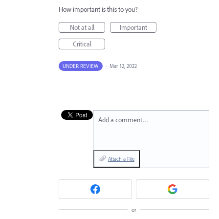
How important is this to you?
Not at all
Important
Critical
UNDER REVIEW
·
Mar 12, 2022
Add a comment…
Attach a File
or