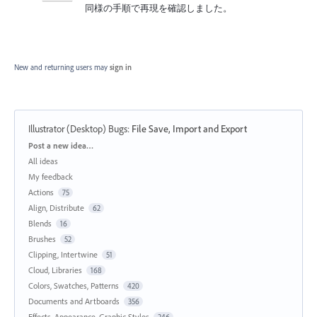
同様の手順で再現を確認しました。
New and returning users may
sign in
Illustrator (Desktop) Bugs
:
File Save, Import and Export
Categories
Post a new idea…
All ideas
My feedback
Actions
75
Align, Distribute
62
Blends
16
Brushes
52
Clipping, Intertwine
51
Cloud, Libraries
168
Colors, Swatches, Patterns
420
Documents and Artboards
356
Effects, Appearance, Graphic Styles
246