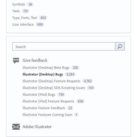
Symbols
36
Tools
721
Type, Fonts, Text
802
User Interface
989
Search
Give feedback
Illustrator (Desktop) Beta Bugs
250
Illustrator (Desktop) Bugs
8,284
Illustrator (Desktop) Feature Requests
4,782
Illustrator (Desktop) SDK/Scripting Issues
143
Illustrator (iPad) Bugs
734
Illustrator (iPad) Feature Requests
836
Illustrator Feature Feedback
22
Illustrator Features Coming Soon
1
Adobe Illustrator