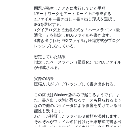
問題が発生したときに実行していた手順
1.アートワークをアートボード上に作成する。
2.ファイル→書き出し→書き出し形式を選択し
JPGを選択する。
3.ダイアログ上で圧縮方式を「ベースライン（最
適化）」を指定しJPEGファイルを書き出す。
4.書き出されたJPEGファイルは圧縮方式がプログ
レッシブになっている。
想定していた結果
指定したベースライン（最適化）でJPEGファイル
が作成される。
実際の結果
圧縮方式がプログレッシブにて書き出される。
この症状はWindows版のみで起こるようです。ま
た、書き出し状態が異なるケースも見られるよう
なので他のパラメータによる影響を受けている可
能性も残ります。
わたしが検証したファイル３種類を添付します。
それぞれがファイル名に付けた圧縮形式で書き出