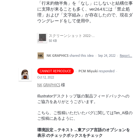
「行末約物半角」を「なし」にしないと結構仕事
に支障が来ることも多く、ver.26.4.1には「禁止処
理」および「文字組み」が存在したので、現在ダ
ウングレードをして使用中。
スクリーンショット 2022-09-24 110011.jpg
50 KB
NK GRAPHICS
shared this idea
·
Sep 24, 2022
·
Report…
·
PCM Miyuki
responded
CANNOT REPRODUCE
·
Oct 12, 2022
NK
GRAPHICS
様
Illustratorデスクトップ版の製品フィードバックへの
ご協力をありがとうございます。
こちら、ご投稿いただいたバグに関してはTen_A様の
ご投稿にあるように、
環境設定→テキスト→東アジア言語のオプションを
表示 のチェックボックスをチェック