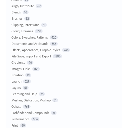
Align, Distribute
62
Blends
16
Brushes
52
Clipping, Intertwine
51
Cloud, Libraries
168
Colors, Swatches, Patterns
420
Documents and Artboards
356
Effects, Appearance, Graphic Styles
246
File Save, Import and Export
1200
Gradients
90
Images, Links
163
Isolation
19
Launch
229
Layers
61
Learning and Help
35
Meshes, Distortion, Mockup
21
Other...
765
Pathfinder and Compounds
31
Performance
686
Print
80