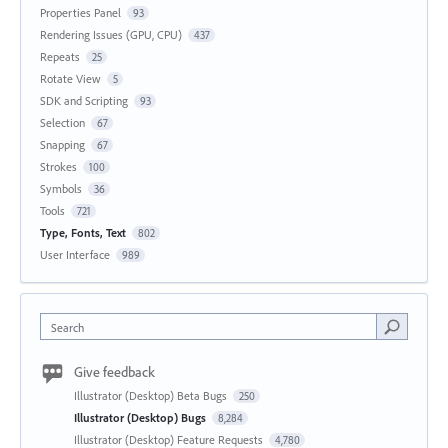
Properties Panel
93
Rendering Issues (GPU, CPU)
437
Repeats
25
Rotate View
5
SDK and Scripting
93
Selection
67
Snapping
67
Strokes
100
Symbols
36
Tools
721
Type, Fonts, Text
802
User Interface
989
Search
Give feedback
Illustrator (Desktop) Beta Bugs
250
Illustrator (Desktop) Bugs
8,284
Illustrator (Desktop) Feature Requests
4,780