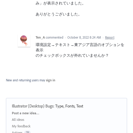
み」が表示されていました。
ありがとうございました。
Ten_A
commented
·
October 8, 2022 8:24 AM
·
Report
環境設定→テキスト→東アジア言語のオプションを
表示
のチェックボックスが外れていませんか？
New and returning users may
sign in
Illustrator (Desktop) Bugs
:
Type, Fonts, Text
Categories
Post a new idea…
All ideas
My feedback
Actions
75