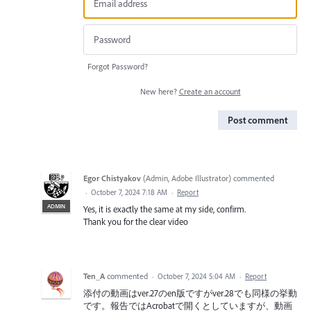
Forgot Password?
New here?
Create an account
Post comment
Egor Chistyakov
(
Admin, Adobe Illustrator
)
commented
·
October 7, 2024 7:18 AM
·
Report
ADMIN
Yes, it is exactly the same at my side, confirm.
Thank you for the clear video
Ten_A
commented
·
October 7, 2024 5:04 AM
·
Report
添付の動画はver.27のen版ですがver.28でも同様の挙動
です。報告ではAcrobatで開くとしていますが、動画