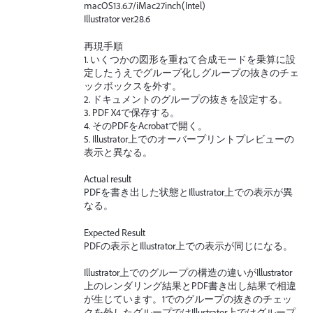
macOS13.6.7/iMac27inch(Intel)
Illustrator ver.28.6
再現手順
1. いくつかの図形を重ねて合成モードを乗算に設
定したうえでグループ化しグループの抜きのチェ
ックボックスを外す。
2. ドキュメントのグループの抜きを設定する。
3. PDF X4で保存する。
4. そのPDFをAcrobatで開く。
5. Illustrator上でのオーバープリントプレビューの
表示と異なる。
Actual result
PDFを書き出した状態とIllustrator上での表示が異
なる。
Expected Result
PDFの表示とIllustrator上での表示が同じになる。
Illustrator上でのグループの構造の違いがIllustrator
上のレンダリング結果とPDF書き出し結果で相違
が生じています。1でのグループの抜きのチェッ
クを外したグループではIllustrator上ではグループ