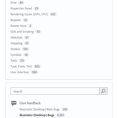
Print
80
Properties Panel
93
Rendering Issues (GPU, CPU)
437
Repeats
25
Rotate View
5
SDK and Scripting
93
Selection
67
Snapping
67
Strokes
100
Symbols
36
Tools
721
Type, Fonts, Text
802
User Interface
989
Search
Give feedback
Illustrator (Desktop) Beta Bugs
250
Illustrator (Desktop) Bugs
8,283