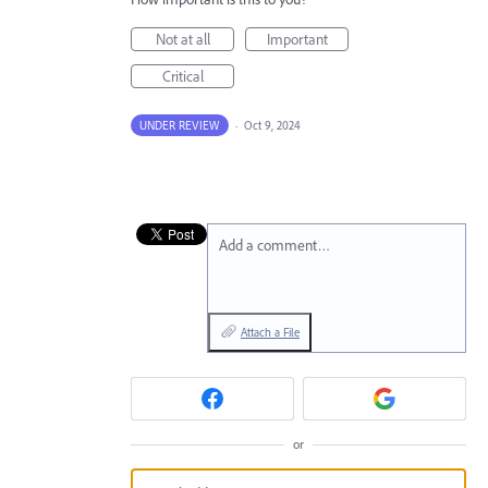
Not at all
Important
Critical
UNDER REVIEW
·
Oct 9, 2024
Add a comment…
Attach a File
or