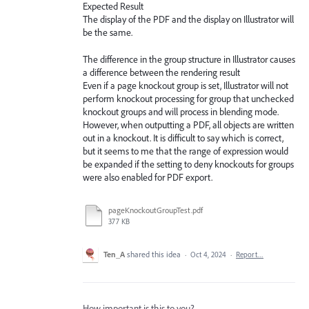
Expected Result
The display of the PDF and the display on Illustrator will
be the same.
The difference in the group structure in Illustrator causes
a difference between the rendering result
Even if a page knockout group is set, Illustrator will not
perform knockout processing for group that unchecked
knockout groups and will process in blending mode.
However, when outputting a PDF, all objects are written
out in a knockout. It is difficult to say which is correct,
but it seems to me that the range of expression would
be expanded if the setting to deny knockouts for groups
were also enabled for PDF export.
pageKnockoutGroupTest.pdf
377 KB
Ten_A
shared this idea
·
Oct 4, 2024
·
Report…
How important is this to you?