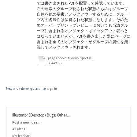
では書き出されたPDFを配置して確認しています。
右の通常のグループ化された状態のものはグループ
自体を他の要素とノックアウトするために、グルー
プ内の各属性は保持された状態になります。そのた
めオーバープリントプレビューにおいても当該グル
ープに含まれるオブジェクトはノックアウト表示と
はなっていませんが、PDFを書き出した際にページに
含まれる全てのオブジェクトがグループの属性を無
視してノックアウトされます。
pageKnockoutGroupExportTest.mov
30449 KB
New and returning users may
sign in
Illustrator (Desktop) Bugs
:
Other...
Categories
Post a new idea…
All ideas
My feedback