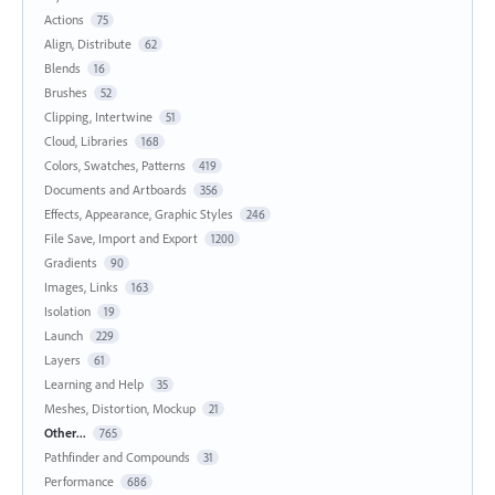
Actions
75
Align, Distribute
62
Blends
16
Brushes
52
Clipping, Intertwine
51
Cloud, Libraries
168
Colors, Swatches, Patterns
419
Documents and Artboards
356
Effects, Appearance, Graphic Styles
246
File Save, Import and Export
1200
Gradients
90
Images, Links
163
Isolation
19
Launch
229
Layers
61
Learning and Help
35
Meshes, Distortion, Mockup
21
Other...
765
Pathfinder and Compounds
31
Performance
686