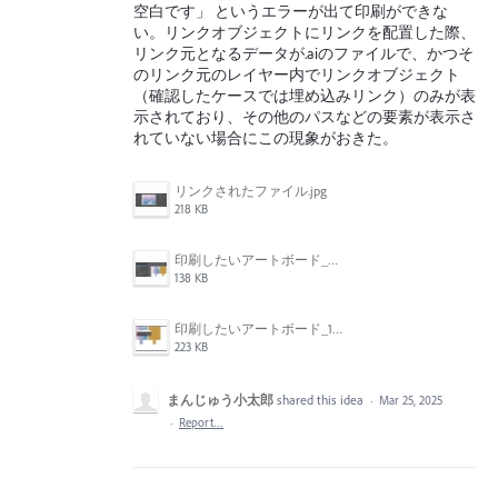
空白です」 というエラーが出て印刷ができな
い。リンクオブジェクトにリンクを配置した際、
リンク元となるデータが.aiのファイルで、かつそ
のリンク元のレイヤー内でリンクオブジェクト
（確認したケースでは埋め込みリンク）のみが表
示されており、その他のパスなどの要素が表示さ
れていない場合にこの現象がおきた。
リンクされたファイル.jpg
218 KB
印刷したいアートボード_2.jpg
138 KB
印刷したいアートボード_1.jpg
223 KB
まんじゅう小太郎
shared this idea
·
Mar 25, 2025
·
Report…