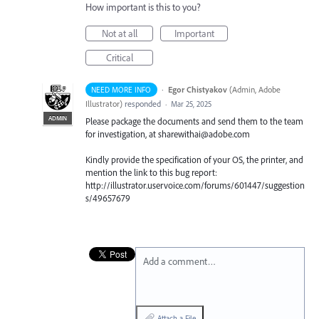
How important is this to you?
Not at all
Important
Critical
·
Egor Chistyakov
(
Admin, Adobe
NEED MORE INFO
Illustrator
)
responded
·
Mar 25, 2025
ADMIN
Please package the documents and send them to the team
for investigation, at sharewithai@adobe.com
Kindly provide the specification of your OS, the printer, and
mention the link to this bug report:
http://illustrator.uservoice.com/forums/601447/suggestion
s/49657679
Add a comment…
Attach a File