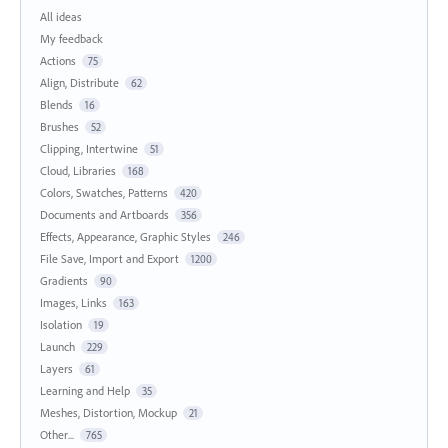
All ideas
My feedback
Actions
75
Align, Distribute
62
Blends
16
Brushes
52
Clipping, Intertwine
51
Cloud, Libraries
168
Colors, Swatches, Patterns
420
Documents and Artboards
356
Effects, Appearance, Graphic Styles
246
File Save, Import and Export
1200
Gradients
90
Images, Links
163
Isolation
19
Launch
229
Layers
61
Learning and Help
35
Meshes, Distortion, Mockup
21
Other...
765