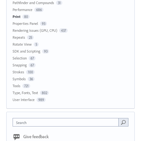
Pathfinder and Compounds
31
Performance
686
Print
80
Properties Panel
93
Rendering Issues (GPU, CPU)
437
Repeats
25
Rotate View
5
SDK and Scripting
93
Selection
67
Snapping
67
Strokes
100
Symbols
36
Tools
721
Type, Fonts, Text
802
User Interface
989
Search
Give feedback