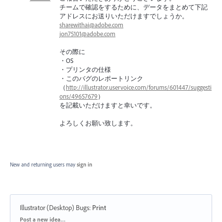
チームで確認をするために、データをまとめて下記
アドレスにお送りいただけますでしょうか。
sharewithai@adobe.com
jon75101@adobe.com
その際に
・OS
・プリンタの仕様
・このバグのレポートリンク
（
http://illustrator.uservoice.com/forums/601447/suggesti
ons/49657679
）
を記載いただけますと幸いです。
よろしくお願い致します。
New and returning users may
sign in
Illustrator (Desktop) Bugs
:
Print
Categories
Post a new idea…