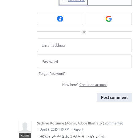
or
Forgot Password?
New here?
Create an account
Post comment
Sachiyo Koizume
(
Admin, Adobe Illustrator
)
commented
·
April 9, 2025 1:10 PM
·
Report
ADMIN
ご報告いただきありがとうございます。