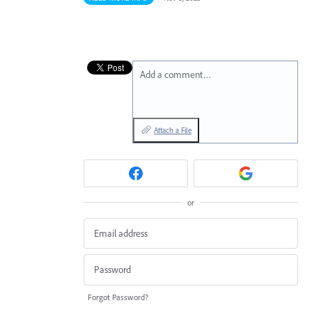
Add a comment…
Attach a File
or
Forgot Password?