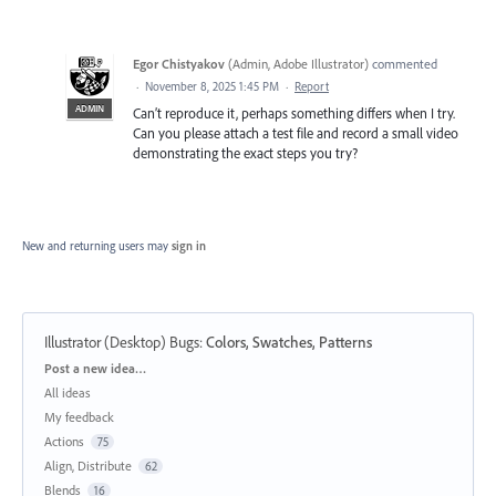
Egor Chistyakov
(
Admin, Adobe Illustrator
)
commented
·
November 8, 2025 1:45 PM
·
Report
ADMIN
Can’t reproduce it, perhaps something differs when I try.
Can you please attach a test file and record a small video
demonstrating the exact steps you try?
New and returning users may
sign in
Illustrator (Desktop) Bugs
:
Colors, Swatches, Patterns
Categories
Post a new idea…
All ideas
My feedback
Actions
75
Align, Distribute
62
Blends
16