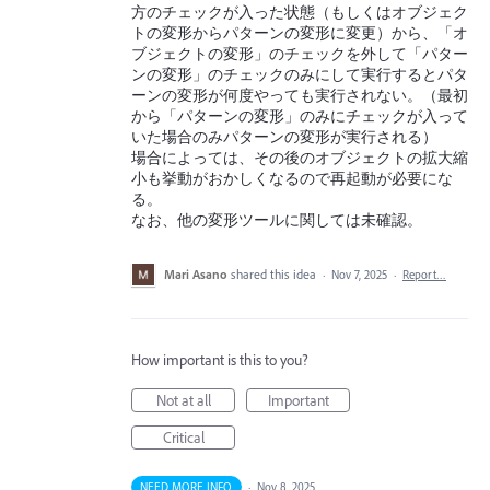
方のチェックが入った状態（もしくはオブジェク
トの変形からパターンの変形に変更）から、「オ
ブジェクトの変形」のチェックを外して「パター
ンの変形」のチェックのみにして実行するとパタ
ーンの変形が何度やっても実行されない。（最初
から「パターンの変形」のみにチェックが入って
いた場合のみパターンの変形が実行される）
場合によっては、その後のオブジェクトの拡大縮
小も挙動がおかしくなるので再起動が必要にな
る。
なお、他の変形ツールに関しては未確認。
Mari Asano
shared this idea
·
Nov 7, 2025
·
Report…
How important is this to you?
Not at all
Important
Critical
NEED MORE INFO
·
Nov 8, 2025