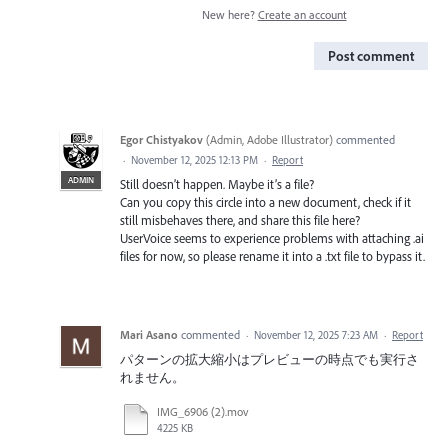
New here?
Create an account
Post comment
Egor Chistyakov
(
Admin, Adobe Illustrator
)
commented
·
November 12, 2025 12:13 PM
·
Report
ADMIN
Still doesn’t happen. Maybe it’s a file?
Can you copy this circle into a new document, check if it
still misbehaves there, and share this file here?
UserVoice seems to experience problems with attaching .ai
files for now, so please rename it into a .txt file to bypass it.
Mari Asano
commented
·
November 12, 2025 7:23 AM
·
Report
パターンの拡大縮小はプレビューの時点でも実行さ
れません。
IMG_6906 (2).mov
4225 KB