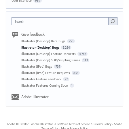
User Interface
989
Search
Give feedback
Illustrator (Desktop) Beta Bugs
250
Illustrator (Desktop) Bugs
8,284
Illustrator (Desktop) Feature Requests
4,783
Illustrator (Desktop) SDK/Scripting Issues
143
Illustrator (iPad) Bugs
734
Illustrator (iPad) Feature Requests
836
Illustrator Feature Feedback
22
Illustrator Features Coming Soon
1
Adobe Illustrator
Adobe Illustrator
·
Adobe Illustrator
·
UserVoice Terms of Service & Privacy Policy
·
Adobe
Terms of Use
·
Adobe Privacy Policy