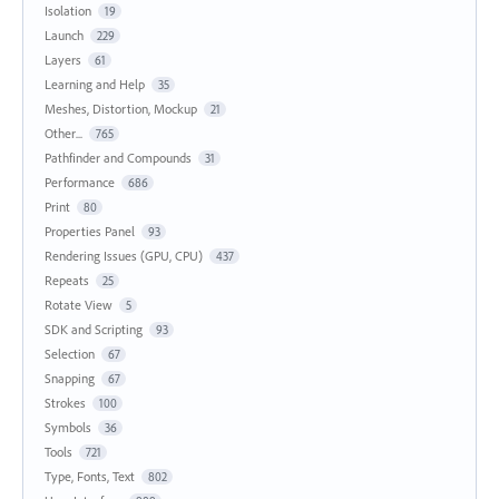
Isolation
19
Launch
229
Layers
61
Learning and Help
35
Meshes, Distortion, Mockup
21
Other...
765
Pathfinder and Compounds
31
Performance
686
Print
80
Properties Panel
93
Rendering Issues (GPU, CPU)
437
Repeats
25
Rotate View
5
SDK and Scripting
93
Selection
67
Snapping
67
Strokes
100
Symbols
36
Tools
721
Type, Fonts, Text
802