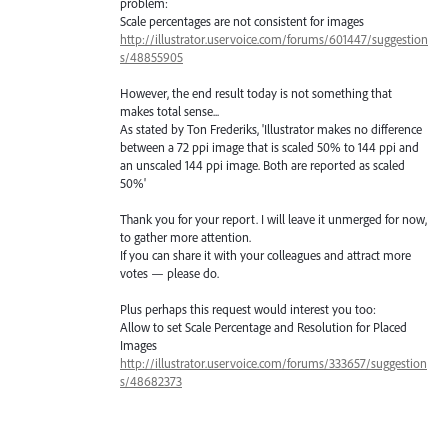
problem:
Scale percentages are not consistent for images
http://illustrator.uservoice.com/forums/601447/suggestion
s/48855905
However, the end result today is not something that
makes total sense...
As stated by Ton Frederiks, 'Illustrator makes no difference
between a 72 ppi image that is scaled 50% to 144 ppi and
an unscaled 144 ppi image. Both are reported as scaled
50%'
Thank you for your report. I will leave it unmerged for now,
to gather more attention.
If you can share it with your colleagues and attract more
votes — please do.
Plus perhaps this request would interest you too:
Allow to set Scale Percentage and Resolution for Placed
Images
http://illustrator.uservoice.com/forums/333657/suggestion
s/48682373