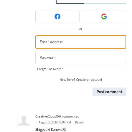
or
Forgot Password?
New here?
Create an account
Post comment
CreativeCloud06
commented
·
August 5, 2026 12:04 PM
·
Report
Shigeyuki Kaneko様