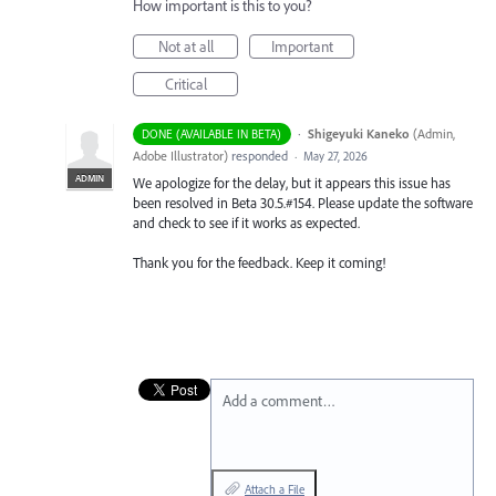
How important is this to you?
Not at all
Important
Critical
·
Shigeyuki Kaneko
(
Admin,
DONE (AVAILABLE IN BETA)
Adobe Illustrator
)
responded
·
May 27, 2026
ADMIN
We apologize for the delay, but it appears this issue has
been resolved in Beta 30.5.#154. Please update the software
and check to see if it works as expected.
Thank you for the feedback. Keep it coming!
Add a comment…
Attach a File