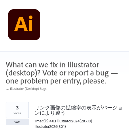
Skip
to
content
What can we fix in Illustrator
(desktop)? Vote or report a bug —
one problem per entry, please.
← Illustrator (Desktop) Bugs
3
リンク画像の拡縮率の表示がバージョ
ンにより違う
votes
1.macOS14.8.1 Illustrator2024(28.7.10)
Vote
Illustrator2026(30.1)