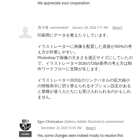
We appreciate your cooperation.
カツオ
commented
·
January 28, 2026 7:17 AM
·
Report
印刷用にデータを整えたりしています。
イラストレーターに画像を配置した直後が100%の考
え方が作業しやすい。
Photoshopで画像の大きさを適正サイズにしていたの
で、イラストレーター2026の72dpi基準の考え方は制
作ワークフローに支障が生じます。
イラストレーター2021位のリンクパネルの拡大縮小
の情報表示に切り替えられるオプション設定がある
と業種が違う人たちにも受け入れられるのかもしれ
ません。
Egor Chistyakov
(
Admin, Adobe Illustrator
)
commented
·
December 23, 2025 10:05 AM
·
Report
ADMIN
Yes, some changes were indeed made, to resolve this