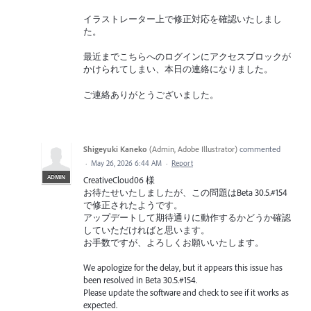
イラストレーター上で修正対応を確認いたしまし
た。
最近までこちらへのログインにアクセスブロックが
かけられてしまい、本日の連絡になりました。
ご連絡ありがとうございました。
Shigeyuki Kaneko
(
Admin, Adobe Illustrator
)
commented
·
May 26, 2026 6:44 AM
·
Report
ADMIN
CreativeCloud06 様
お待たせいたしましたが、この問題はBeta 30.5.#154
で修正されたようです。
アップデートして期待通りに動作するかどうか確認
していただければと思います。
お手数ですが、よろしくお願いいたします。
We apologize for the delay, but it appears this issue has
been resolved in Beta 30.5.#154.
Please update the software and check to see if it works as
expected.