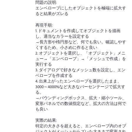
問題の説明:
エンベロープにしたオブジェクトを極端に拡大す
ると結果がズレる
再現手順:
1. ドキュメントを作成してオブジェクトを描画
し、適当なカラーを設定する
→長方形や楕円形など、何でも良い。確認しやす
くするため、小さめに作ると良い
2. オブジェクトを選択し、「オブジェクト」メニ
ュー→「エンベロープ」→「メッシュで作成」を
実行する
3. ダイアログで好きなメッシュ数を設定し、エン
ベロープを作成する
4. 出来上がったエンベロープを選択したまま、
3000～4000%など大きなパーセンテージで拡大す
る。
→バウンディングボックス、拡大・縮小ツール、
変形パネルでの数値指定など、拡大の方法は何で
も良い
実際の結果:
特定の大きさを超えると、エンベロープ内のオブ
ジェクトがメッシュからズレた大きさで変形され