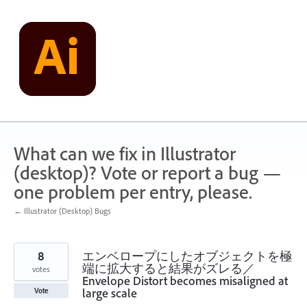
Skip
to
content
What can we fix in Illustrator
(desktop)? Vote or report a bug —
one problem per entry, please.
← Illustrator (Desktop) Bugs
8
エンベロープにしたオブジェクトを極
端に拡大すると結果がズレる／
votes
Envelope Distort becomes misaligned at
large scale
Vote