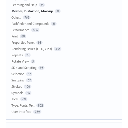
Learning and Help
35
Meshes, Distortion, Mockup
21
Other...
765
Pathfinder and Compounds
31
Performance
686
Print
80
Properties Panel
93
Rendering Issues (GPU, CPU)
437
Repeats
25
Rotate View
5
SDK and Scripting
93
Selection
67
Snapping
67
Strokes
100
Symbols
36
Tools
721
Type, Fonts, Text
802
User Interface
989