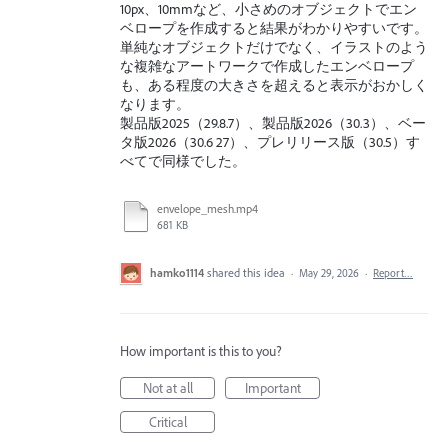
10px、10mmなど、小さめのオブジェクトでエン
ベロープを作成すると結果がわかりやすいです。
単純なオブジェクトだけでなく、イラストのよう
な複雑なアートワークで作成したエンベロープ
も、ある程度の大きさを超えると表示がおかしく
なります。
製品版2025（29.8.7）、製品版2026（30.3）、ベー
タ版2026（30.6 27）、プレリリース版（30.5）す
べてで同様でした。
envelope_mesh.mp4
681 KB
hamko1114
shared this idea
·
May 29, 2026
·
Report…
How important is this to you?
Not at all
Important
Critical