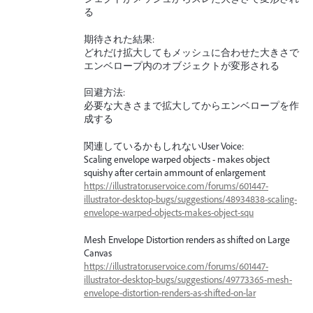
る
期待された結果:
どれだけ拡大してもメッシュに合わせた大きさで
エンベロープ内のオブジェクトが変形される
回避方法:
必要な大きさまで拡大してからエンベロープを作
成する
関連しているかもしれないUser Voice:
Scaling envelope warped objects - makes object
squishy after certain ammount of enlargement
https://illustrator.uservoice.com/forums/601447-
illustrator-desktop-bugs/suggestions/48934838-scaling-
envelope-warped-objects-makes-object-squ
Mesh Envelope Distortion renders as shifted on Large
Canvas
https://illustrator.uservoice.com/forums/601447-
illustrator-desktop-bugs/suggestions/49773365-mesh-
envelope-distortion-renders-as-shifted-on-lar