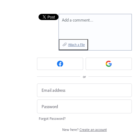
Add a comment…
Attach a File
or
Forgot Password?
New here?
Create an account