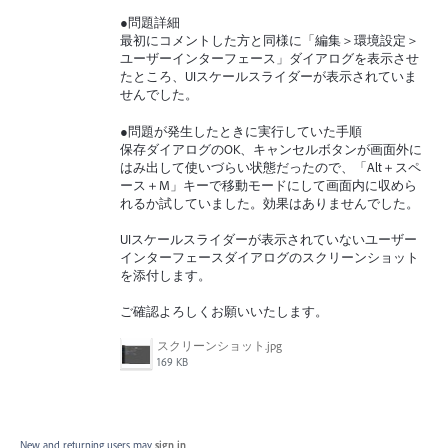
●問題詳細
最初にコメントした方と同様に「編集＞環境設定＞
ユーザーインターフェース」ダイアログを表示させ
たところ、UIスケールスライダーが表示されていま
せんでした。
●問題が発生したときに実行していた手順
保存ダイアログのOK、キャンセルボタンが画面外に
はみ出して使いづらい状態だったので、「Alt＋スペ
ース＋M」キーで移動モードにして画面内に収めら
れるか試していました。効果はありませんでした。
UIスケールスライダーが表示されていないユーザー
インターフェースダイアログのスクリーンショット
を添付します。
ご確認よろしくお願いいたします。
スクリーンショット.jpg
169 KB
New and returning users may
sign in