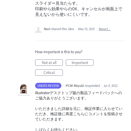
スライダー見当たらす。
印刷やら効果やらのOK、キャンセルが画面上で
見えないから使いにくいです。
Nori
shared this idea
·
May 10, 2021
·
Report…
How important is this to you?
Not at all
Important
Critical
·
PCM Miyuki
responded
UNDER REVIEW
·
Jul 4, 2022
Illustratorデスクトップ版の製品フィードバックへの
ご協力ありがとうございます。
いただきました詳細を元に、検証作業に入らせてい
ただき、検証後に再度こちらにコメントを投稿させ
ていただきます。
しばらくお待ちください。