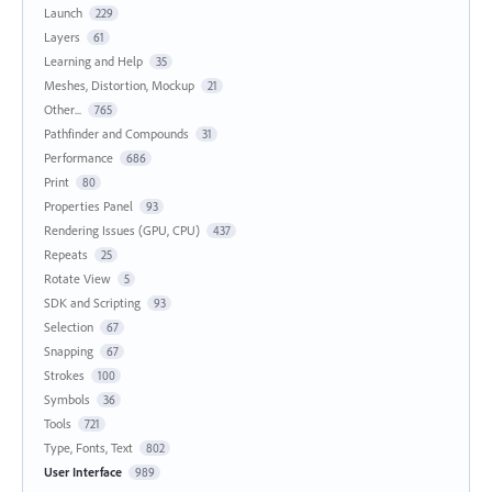
Launch
229
Layers
61
Learning and Help
35
Meshes, Distortion, Mockup
21
Other...
765
Pathfinder and Compounds
31
Performance
686
Print
80
Properties Panel
93
Rendering Issues (GPU, CPU)
437
Repeats
25
Rotate View
5
SDK and Scripting
93
Selection
67
Snapping
67
Strokes
100
Symbols
36
Tools
721
Type, Fonts, Text
802
User Interface
989