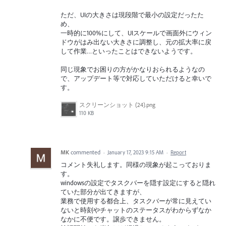
ただ、UIの大きさは現段階で最小の設定だったた
め、
一時的に100%にして、UIスケールで画面外にウィン
ドウがはみ出ない大きさに調整し、元の拡大率に戻
して作業…といったことはできないようです。
同じ現象でお困りの方がかなりおられるようなの
で、アップデート等で対応していただけると幸いで
す。
スクリーンショット (24).png
110 KB
MK
commented
·
January 17, 2023 9:15 AM
·
Report
コメント失礼します。同様の現象が起こっておりま
す。
windowsの設定でタスクバーを隠す設定にすると隠れ
ていた部分が出てきますが、
業務で使用する都合上、タスクバーが常に見えてい
ないと時刻やチャットのステータスがわからずなか
なかに不便です。譲歩できません。