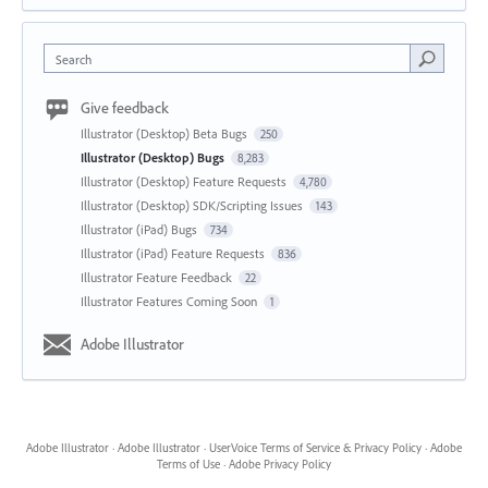
Search
Give feedback
Illustrator (Desktop) Beta Bugs
250
Illustrator (Desktop) Bugs
8,283
Illustrator (Desktop) Feature Requests
4,780
Illustrator (Desktop) SDK/Scripting Issues
143
Illustrator (iPad) Bugs
734
Illustrator (iPad) Feature Requests
836
Illustrator Feature Feedback
22
Illustrator Features Coming Soon
1
Adobe Illustrator
Adobe Illustrator
·
Adobe Illustrator
·
UserVoice Terms of Service & Privacy Policy
·
Adobe
Terms of Use
·
Adobe Privacy Policy