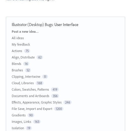
Illustrator (Desktop) Bugs
:
User Interface
Categories
Post a new idea…
All ideas
My feedback
Actions
75
Align, Distribute
62
Blends
16
Brushes
52
Clipping, Intertwine
51
Cloud, Libraries
168
Colors, Swatches, Patterns
419
Documents and Artboards
356
Effects, Appearance, Graphic Styles
246
File Save, Import and Export
1200
Gradients
90
Images, Links
163
Isolation
19