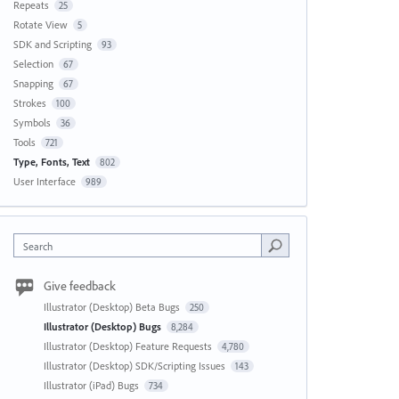
Repeats
25
Rotate View
5
SDK and Scripting
93
Selection
67
Snapping
67
Strokes
100
Symbols
36
Tools
721
Type, Fonts, Text
802
User Interface
989
Search
Give feedback
Illustrator (Desktop) Beta Bugs
250
Illustrator (Desktop) Bugs
8,284
Illustrator (Desktop) Feature Requests
4,780
Illustrator (Desktop) SDK/Scripting Issues
143
Illustrator (iPad) Bugs
734