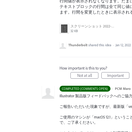
行間値が表示されなくなります。たま
テキストブロックの行間は全て同じ値
ます。行間を変更したときに表示され
スクリーンショット 2022-01-12 14.42.51.png
32 KB
Thunderbolt
shared this idea
·
Jan 12, 2022
How important is this to you?
Not at all
Important
·
PCM Maro
COMPLETED (COMMENTS OPEN)
Illustrator 製品版フィードバックへ
ご報告いただいた現象ですが、最新版「ver.
ご使用のマシンが「macOS 12.1」というこ
で、ご了承ください。