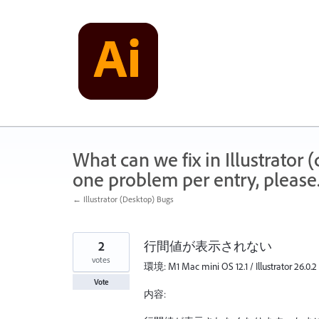
Skip
to
content
What can we fix in Illustrator
one problem per entry, please
← Illustrator (Desktop) Bugs
2
行間値が表示されない
votes
環境: M1 Mac mini OS 12.1 / Illustrator 26.0.2
Vote
内容: