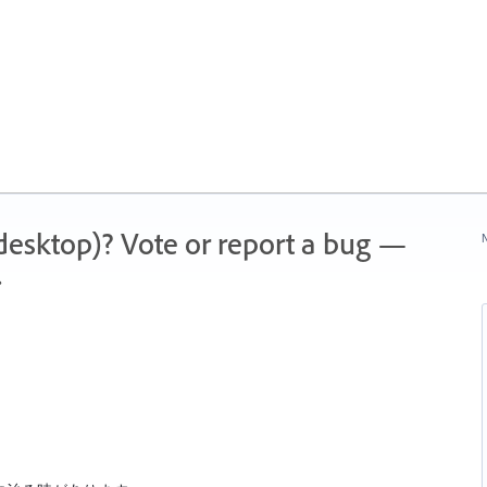
 (desktop)? Vote or report a bug —
N
.