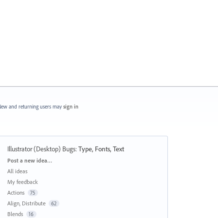
ew and returning users may
sign in
Illustrator (Desktop) Bugs
:
Type, Fonts, Text
Categories
Post a new idea…
All ideas
My feedback
Actions
75
Align, Distribute
62
Blends
16