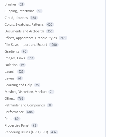
Brushes
52
Clipping, Intertwine
51
Cloud, Libraries
168
Colors, Swatches, Patterns
420
Documents and Artboards
356
Effects, Appearance, Graphic Styles
246
File Save, Import and Export
1200
Gradients
90
Images, Links
163
Isolation
19
Launch
229
Layers
61
Learning and Help
35
Meshes, Distortion, Mockup
21
Other...
765
Pathfinder and Compounds
31
Performance
686
Print
80
Properties Panel
93
Rendering Issues (GPU, CPU)
437