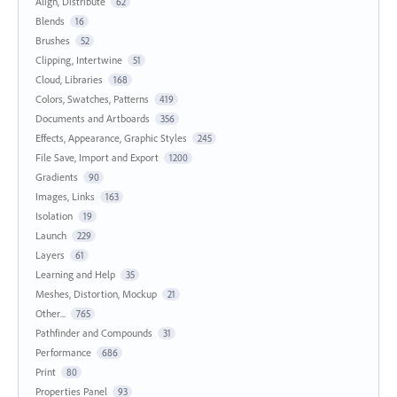
Align, Distribute
62
Blends
16
Brushes
52
Clipping, Intertwine
51
Cloud, Libraries
168
Colors, Swatches, Patterns
419
Documents and Artboards
356
Effects, Appearance, Graphic Styles
245
File Save, Import and Export
1200
Gradients
90
Images, Links
163
Isolation
19
Launch
229
Layers
61
Learning and Help
35
Meshes, Distortion, Mockup
21
Other...
765
Pathfinder and Compounds
31
Performance
686
Print
80
Properties Panel
93