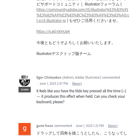
ビサポートコミュニティ｜ Illustratorフォーラム (
https://community.adobe.com/t5/illustrator%E3%83%95
%E3%82%A9%E3%83%BC%E3%83%A9%E3%83%A0/c
t-p/ct-illustrator-jp
) もぜひご活用くださいませ。
https://is.gd/sKHUgA
今後ともどうぞよろしくお願いいたします。
Illustratorデスクトップ版チーム
Egor Chistyakov
(
Admin, Adobe Illustrator
)
commented
·
June 1, 2023 2:47 PM
·
Report
ADMIN
It feels like you have the tilde key pressed all the time (~)
— it produces this effect when held. Can you check your
keyboard, please?
gumi hoso
commented
·
June 1, 2023 1:22 PM
·
Report
ドラッグして四角を描こうとしたら、こうなってし