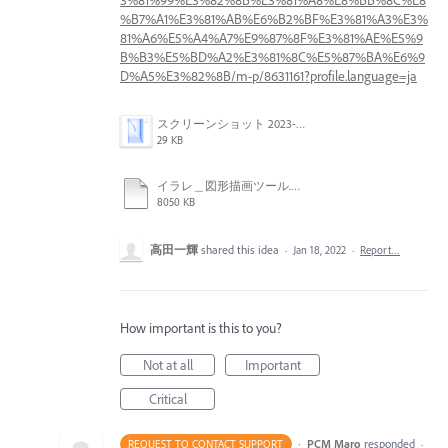
%B7%A1%E3%81%AB%E6%B2%BF%E3%81%A3%E3%
81%A6%E5%A4%A7%E9%87%8F%E3%81%AE%E5%9
B%B3%E5%BD%A2%E3%81%8C%E5%87%BA%E6%9
D%A5%E3%82%8B/m-p/8631161?profile.language=ja
スクリーンショット 2023-06-01 16.49.38.png
29 KB
イラレ＿図形描画ツール.mp4
8050 KB
高田一輝
shared this idea
·
Jan 18, 2022
·
Report…
How important is this to you?
Not at all
Important
Critical
·
PCM Maro
responded
REQUEST TO CONTACT SUPPORT
·