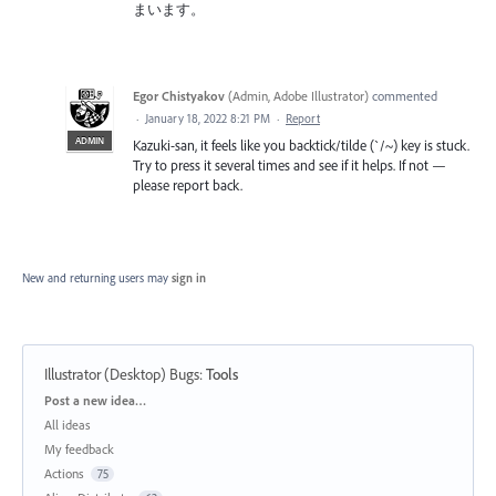
まいます。
Egor Chistyakov
(
Admin, Adobe Illustrator
)
commented
·
January 18, 2022 8:21 PM
·
Report
ADMIN
Kazuki-san, it feels like you backtick/tilde (`/~) key is stuck.
Try to press it several times and see if it helps. If not —
please report back.
New and returning users may
sign in
Illustrator (Desktop) Bugs
:
Tools
Categories
Post a new idea…
All ideas
My feedback
Actions
75