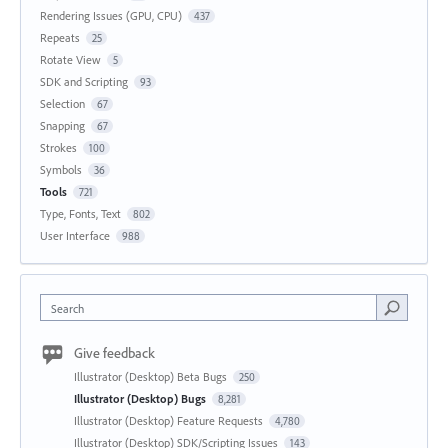
Rendering Issues (GPU, CPU)
437
Repeats
25
Rotate View
5
SDK and Scripting
93
Selection
67
Snapping
67
Strokes
100
Symbols
36
Tools
721
Type, Fonts, Text
802
User Interface
988
Search
Give feedback
Illustrator (Desktop) Beta Bugs
250
Illustrator (Desktop) Bugs
8,281
Illustrator (Desktop) Feature Requests
4,780
Illustrator (Desktop) SDK/Scripting Issues
143