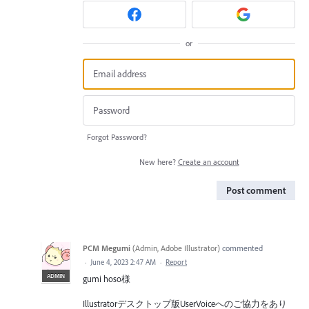
or
Forgot Password?
New here?
Create an account
Post comment
PCM Megumi
(
Admin, Adobe Illustrator
)
commented
·
June 4, 2023 2:47 AM
·
Report
ADMIN
gumi hoso様
Illustratorデスクトップ版UserVoiceへのご協力をあり