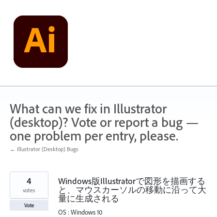
Skip
to
content
What can we fix in Illustrator
(desktop)? Vote or report a bug —
one problem per entry, please.
← Illustrator (Desktop) Bugs
4
Windows版Illustratorで図形を描画する
と、マウスカーソルの移動に沿って大
votes
量に生成される
Vote
OS : Windows 10