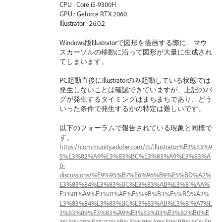
CPU : Core i5-9300H
GPU : Geforce RTX 2060
Illustrator : 26.0.2
Windows版Illustratorで図形を描画する際に、マウ
スカーソルの移動に沿って図形が大量に生成され
てしまいます。
PC起動直後にIllustratorのみ起動している状態では
発生しないことは確認できていますが、上記のバ
グが発生するタイミングはまちまちであり、どう
いった条件で発生するかの特定は難しいです。
以下のフォーラムで報告されている現象と同様で
す。
https://community.adobe.com/t5/illustrator%E3%83%9
5%E3%82%A9%E3%83%BC%E3%83%A9%E3%83%A
0-
discussions/%E9%95%B7%E6%96%B9%E5%BD%A2%
E3%83%84%E3%83%BC%E3%83%AB%E3%81%AA%
E3%81%A9%E3%81%AE%E5%9B%B3%E5%BD%A2%
E3%83%84%E3%83%BC%E3%83%AB%E3%81%A7%E
3%83%89%E3%83%A9%E3%83%83%E3%82%B0%E
3%81%99%E3%82%8B%E3%81%A8%E8%BB%8C%E8