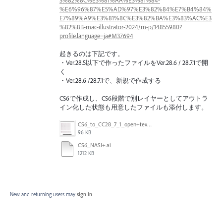
%E6%96%87%E5%AD%97%E3%82%84%E7%B4%84%
E7%89%A9%E3%81%8C%E3%82%BA%E3%83%AC%E3
%82%8B-mac-illustrator-2024/m-p/14855980?
profile.language=ja#M37694
起きるのは下記です。
・Ver.28.5以下で作ったファイルをVer.28.6 / 28.7.1で開
く
・Ver.28.6 /28.7.1で、新規で作成する
CS6で作成し、CS6段階で別レイヤーとしてアウトラ
イン化した状態も用意したファイルも添付します。
CS6_to_CC28_7_1_open+texttool_in.png
96 KB
CS6_NASI+.ai
1212 KB
New and returning users may
sign in