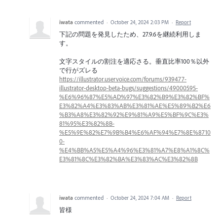
iwata
commented
·
October 24, 2024 2:03 PM
·
Report
下記の問題を発見したため、27.9.6を継続利用しま
す。
文字スタイルの割注を適応さる。垂直比率100％以外
で行がズレる
https://illustrator.uservoice.com/forums/939477-
illustrator-desktop-beta-bugs/suggestions/49000595-
%E6%96%87%E5%AD%97%E3%82%B9%E3%82%BF%
E3%82%A4%E3%83%AB%E3%81%AE%E5%89%B2%E6
%B3%A8%E3%82%92%E9%81%A9%E5%BF%9C%E3%
81%95%E3%82%8B-
%E5%9E%82%E7%9B%B4%E6%AF%94%E7%8E%8710
0-
%E4%BB%A5%E5%A4%96%E3%81%A7%E8%A1%8C%
E3%81%8C%E3%82%BA%E3%83%AC%E3%82%8B
iwata
commented
·
October 24, 2024 7:04 AM
·
Report
皆様