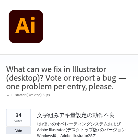
Skip
to
content
What can we fix in Illustrator
(desktop)? Vote or report a bug —
one problem per entry, please.
← Illustrator (Desktop) Bugs
34
文字組みアキ量設定の動作不良
votes
1.お使いのオペレーティングシステムおよび
Adobe Illustrator (デスクトップ版) のバージョン
Vote
Windows10、Adobe Illustrator28.7.1