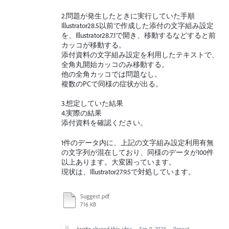
2.問題が発生したときに実行していた手順
Illustrator28.5以前で作成した添付の文字組み設定
を、Illustrator28.7.1で開き、移動するなどすると前
カッコが移動する。
添付資料の文字組み設定を利用したテキストで、
全角丸開始カッコのみ移動する。
他の全角カッコでは問題なし。
複数のPCで同様の症状が出る。
3.想定していた結果
4.実際の結果
添付資料を確認ください。
1件のデータ内に、上記の文字組み設定利用有無
の文字列が混在しており、同様のデータが100件
以上あります。大変困っています。
現状は、Illustrator27.9.5で対処しています。
Suggest.pdf
716 KB
iwata
shared this idea
·
Sep 9, 2024
·
Report…