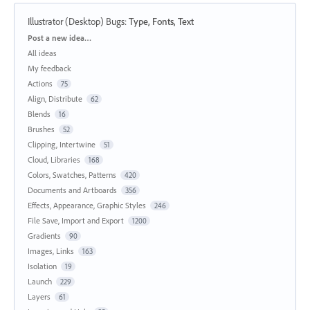
Illustrator (Desktop) Bugs
:
Type, Fonts, Text
Categories
Post a new idea…
All ideas
My feedback
Actions
75
Align, Distribute
62
Blends
16
Brushes
52
Clipping, Intertwine
51
Cloud, Libraries
168
Colors, Swatches, Patterns
420
Documents and Artboards
356
Effects, Appearance, Graphic Styles
246
File Save, Import and Export
1200
Gradients
90
Images, Links
163
Isolation
19
Launch
229
Layers
61