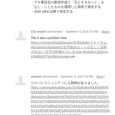
・アキ量設定の新規作成で「元とするセット」を
「なし」にしたものを適用した箇所で発生する
・2024 v28.6 以降で発生する
CS5 omachi
commented
·
September 13, 2024 4:13 AM
·
Report
This is also a problem here.
https://community.adobe.com/t5/illustratorフォーラム-
discussions/illustratorの文字組みセットが正しく反映
されない-文字や約物がズレる-mac-illustrator-2024/m-
p/14856307?profile.language=ja
#
assause
commented
·
September 12, 2024 7:10 PM
·
Report
ジャパンコミュニティにも投稿がありました。
https://community.adobe.com/t5/illustrator%E3%83%95
%E3%82%A9%E3%83%BC%E3%83%A9%E3%83%A0-
discussions/illustrator%E3%81%AE%E6%96%87%E5%A
D%97%E7%B5%84%E3%81%BF%E3%82%BB%E3%83%
83%E3%83%88%E3%81%8C%E6%AD%A3%E3%81%97
%E3%81%8F%E5%8F%8D%E6%98%A0%E3%81%95%E
3%82%8C%E3%81%AA%E3%81%84-