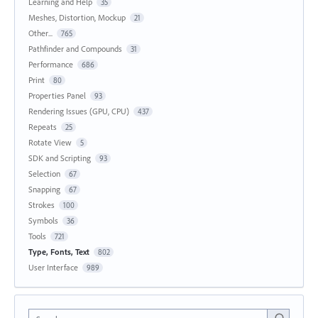
Learning and Help
35
Meshes, Distortion, Mockup
21
Other...
765
Pathfinder and Compounds
31
Performance
686
Print
80
Properties Panel
93
Rendering Issues (GPU, CPU)
437
Repeats
25
Rotate View
5
SDK and Scripting
93
Selection
67
Snapping
67
Strokes
100
Symbols
36
Tools
721
Type, Fonts, Text
802
User Interface
989