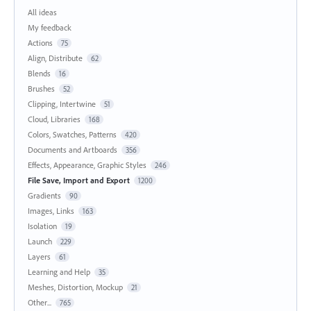
All ideas
My feedback
Actions
75
Align, Distribute
62
Blends
16
Brushes
52
Clipping, Intertwine
51
Cloud, Libraries
168
Colors, Swatches, Patterns
420
Documents and Artboards
356
Effects, Appearance, Graphic Styles
246
File Save, Import and Export
1200
Gradients
90
Images, Links
163
Isolation
19
Launch
229
Layers
61
Learning and Help
35
Meshes, Distortion, Mockup
21
Other...
765