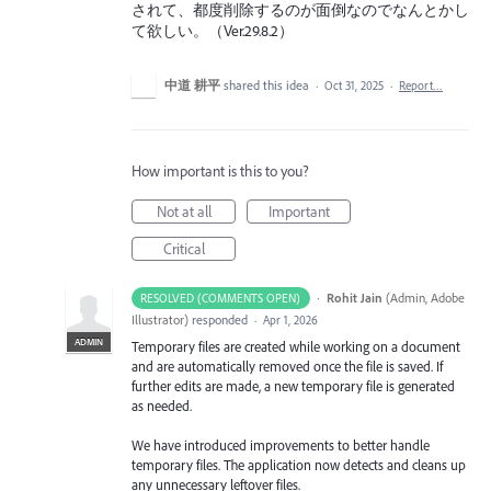
されて、都度削除するのが面倒なのでなんとかし
て欲しい。（Ver.29.8.2）
中道 耕平
shared this idea
·
Oct 31, 2025
·
Report…
How important is this to you?
Not at all
Important
Critical
·
Rohit Jain
(
Admin, Adobe
RESOLVED (COMMENTS OPEN)
Illustrator
)
responded
·
Apr 1, 2026
ADMIN
Temporary files are created while working on a document
and are automatically removed once the file is saved. If
further edits are made, a new temporary file is generated
as needed.
We have introduced improvements to better handle
temporary files. The application now detects and cleans up
any unnecessary leftover files.