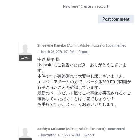
New here?
Create an account
Post comment
Shigeyuki Kaneko
(
Admin, Adobe Illustrator
)
commented
·
March 26, 2026 1:21 PM
·
Report
ADMIN
中道 耕平 様
UserVoiceにご報告いただき、ありがとうございま
す。
本件ですが連絡遅れて大変申し訳ございません。
エンジニアチームの方で、ベータ版30.3.170で問題が
解消されたことを確認しています。
最新のベータビルド版でこの事象が再現されるかご
確認していただくことは可能でしょうか？
お手数ですが、よろしくお願いいたします。
Sachiyo Koizume
(
Admin, Adobe Illustrator
)
commented
·
November 14, 2025 7:52 AM
·
Report