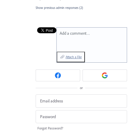
Show previous admin responses
(2)
Add a comment…
Attach a File
or
Forgot Password?