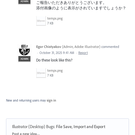
ADMIN
ご報告いただきありがとうございます。
添付画像のように表示がされていますでしょうか？
temps.png
7 KB
Egor Chistyakov
(
Admin, Adobe Illustrator
)
commented
·
October 31, 2025 9:41 AM
·
Report
ADMIN
Do these look like this?
temps.png
7 KB
New and returning users may
sign in
Illustrator (Desktop) Bugs
:
File Save, Import and Export
Categories
Post a new idea…