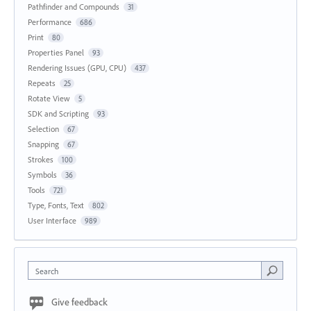
Pathfinder and Compounds
31
Performance
686
Print
80
Properties Panel
93
Rendering Issues (GPU, CPU)
437
Repeats
25
Rotate View
5
SDK and Scripting
93
Selection
67
Snapping
67
Strokes
100
Symbols
36
Tools
721
Type, Fonts, Text
802
User Interface
989
Search
Give feedback