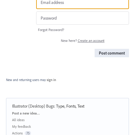
Forgot Password?
New here?
Create an account
Post comment
New and returning users may
sign in
Illustrator (Desktop) Bugs
:
Type, Fonts, Text
Categories
Post a new idea…
All ideas
My feedback
Actions
75