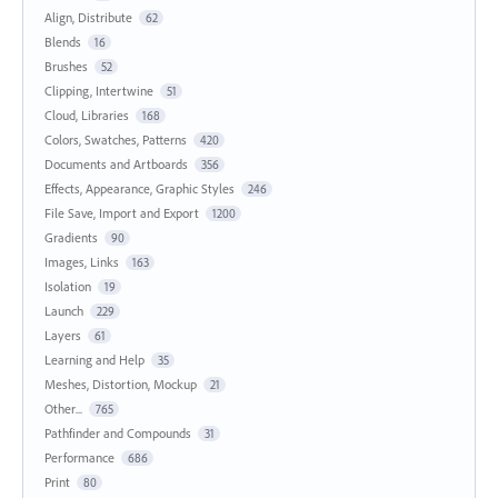
Align, Distribute
62
Blends
16
Brushes
52
Clipping, Intertwine
51
Cloud, Libraries
168
Colors, Swatches, Patterns
420
Documents and Artboards
356
Effects, Appearance, Graphic Styles
246
File Save, Import and Export
1200
Gradients
90
Images, Links
163
Isolation
19
Launch
229
Layers
61
Learning and Help
35
Meshes, Distortion, Mockup
21
Other...
765
Pathfinder and Compounds
31
Performance
686
Print
80