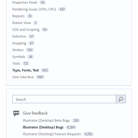
Properties Panel
93
Rendering Issues (GPU, CPU)
437
Repeats
25
Rotate View
5
SDK and Scripting
93
Selection
67
Snapping
67
Strokes
100
Symbols
36
Tools
721
Type, Fonts, Text
802
User Interface
989
Search
Give feedback
Illustrator (Desktop) Beta Bugs
250
Illustrator (Desktop) Bugs
8,284
Illustrator (Desktop) Feature Requests
4,782