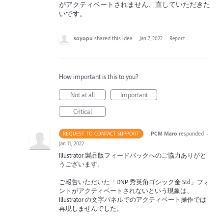
がアクティベートされません、直していただきた
いです。
soyopu
shared this idea
·
Jan 7, 2022
·
Report…
How important is this to you?
Not at all
Important
Critical
·
PCM Maro
responded
REQUEST TO CONTACT SUPPORT
·
Jan 11, 2022
Illustrator 製品版フィードバックへのご協力ありがと
うございます。
ご報告いただいた「DNP 秀英角ゴシック金 Std」フォ
ントがアクティベートされないという現象は、
Illustrator の文字パネルでのアクティベート操作では
再現しませんでした。