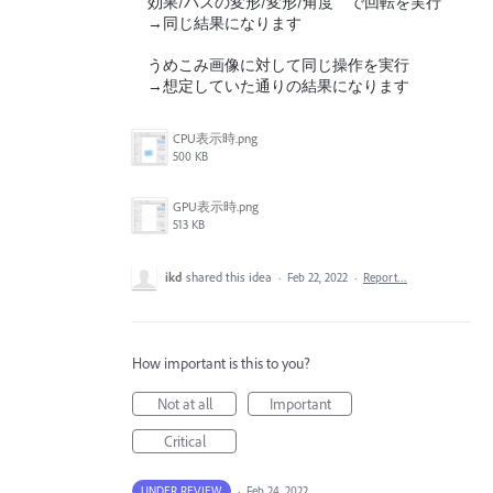
効果/パスの変形/変形/角度 で回転を実行
→同じ結果になります
うめこみ画像に対して同じ操作を実行
→想定していた通りの結果になります
CPU表示時.png
500 KB
GPU表示時.png
513 KB
ikd
shared this idea
·
Feb 22, 2022
·
Report…
How important is this to you?
Not at all
Important
Critical
UNDER REVIEW
·
Feb 24, 2022