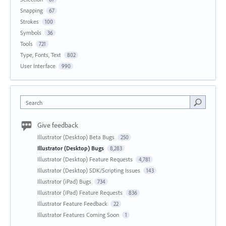
Snapping
67
Strokes
100
Symbols
36
Tools
721
Type, Fonts, Text
802
User Interface
990
Search
Give feedback
Illustrator (Desktop) Beta Bugs
250
Illustrator (Desktop) Bugs
8,283
Illustrator (Desktop) Feature Requests
4,781
Illustrator (Desktop) SDK/Scripting Issues
143
Illustrator (iPad) Bugs
734
Illustrator (iPad) Feature Requests
836
Illustrator Feature Feedback
22
Illustrator Features Coming Soon
1