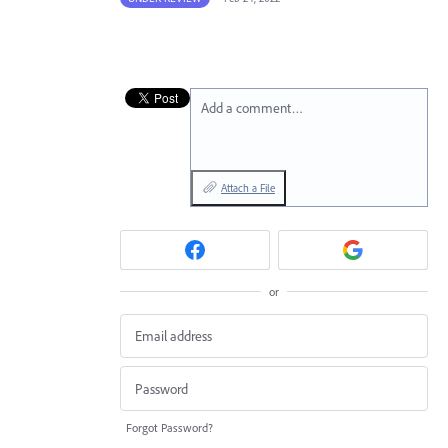
Add a comment…
Attach a File
or
Forgot Password?