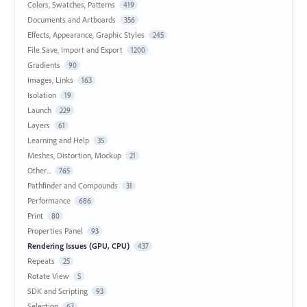
Colors, Swatches, Patterns
419
Documents and Artboards
356
Effects, Appearance, Graphic Styles
245
File Save, Import and Export
1200
Gradients
90
Images, Links
163
Isolation
19
Launch
229
Layers
61
Learning and Help
35
Meshes, Distortion, Mockup
21
Other...
765
Pathfinder and Compounds
31
Performance
686
Print
80
Properties Panel
93
Rendering Issues (GPU, CPU)
437
Repeats
25
Rotate View
5
SDK and Scripting
93
Selection
67