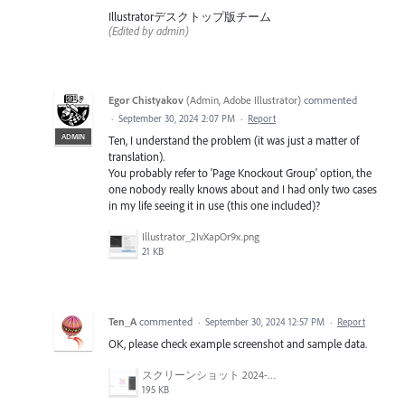
Illustratorデスクトップ版チーム
(Edited by admin)
Egor Chistyakov
(
Admin, Adobe Illustrator
)
commented
·
September 30, 2024 2:07 PM
·
Report
ADMIN
Ten, I understand the problem (it was just a matter of
translation).
You probably refer to 'Page Knockout Group' option, the
one nobody really knows about and I had only two cases
in my life seeing it in use (this one included)?
Illustrator_2IvXapOr9x.png
21 KB
Ten_A
commented
·
September 30, 2024 12:57 PM
·
Report
OK, please check example screenshot and sample data.
スクリーンショット 2024-09-30 16.25.55.png
195 KB