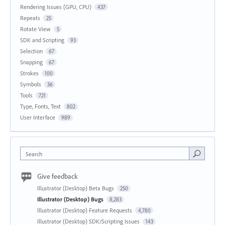
Rendering Issues (GPU, CPU)
437
Repeats
25
Rotate View
5
SDK and Scripting
93
Selection
67
Snapping
67
Strokes
100
Symbols
36
Tools
721
Type, Fonts, Text
802
User Interface
989
Search
Give feedback
Illustrator (Desktop) Beta Bugs
250
Illustrator (Desktop) Bugs
8,283
Illustrator (Desktop) Feature Requests
4,780
Illustrator (Desktop) SDK/Scripting Issues
143