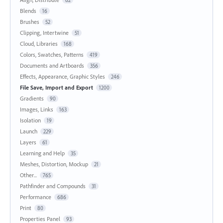
62
Blends
16
Brushes
52
Clipping, Intertwine
51
Cloud, Libraries
168
Colors, Swatches, Patterns
419
Documents and Artboards
356
Effects, Appearance, Graphic Styles
246
File Save, Import and Export
1200
Gradients
90
Images, Links
163
Isolation
19
Launch
229
Layers
61
Learning and Help
35
Meshes, Distortion, Mockup
21
Other...
765
Pathfinder and Compounds
31
Performance
686
Print
80
Properties Panel
93