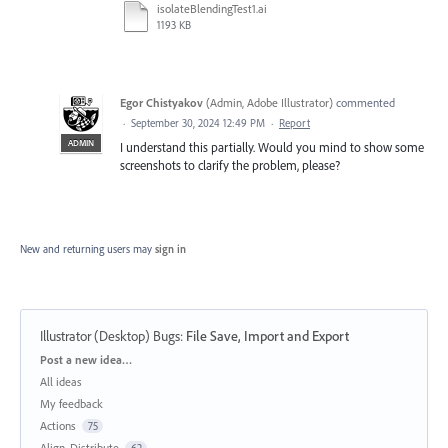
isolateBlendingTest1.ai
1193 KB
Egor Chistyakov
(
Admin, Adobe Illustrator
)
commented
·
September 30, 2024 12:49 PM
·
Report
ADMIN
I understand this partially. Would you mind to show some
screenshots to clarify the problem, please?
New and returning users may
sign in
Illustrator (Desktop) Bugs
:
File Save, Import and Export
Categories
Post a new idea…
All ideas
My feedback
Actions
75
Align, Distribute