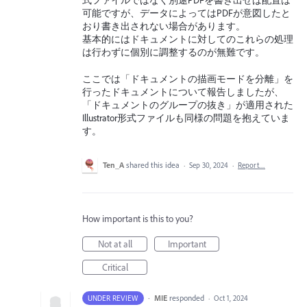
式ファイルではなく別途PDFを書き出せば配置は
可能ですが、データによってはPDFが意図したと
おり書き出されない場合があります。
基本的にはドキュメントに対してのこれらの処理
は行わずに個別に調整するのが無難です。
ここでは「ドキュメントの描画モードを分離」を
行ったドキュメントについて報告しましたが、
「ドキュメントのグループの抜き」が適用された
Illustrator形式ファイルも同様の問題を抱えていま
す。
Ten_A
shared this idea
·
Sep 30, 2024
·
Report…
How important is this to you?
Not at all
Important
Critical
·
MIE
responded
UNDER REVIEW
·
Oct 1, 2024