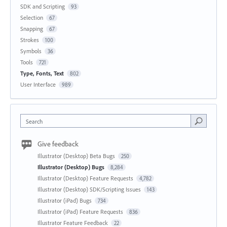
SDK and Scripting
93
Selection
67
Snapping
67
Strokes
100
Symbols
36
Tools
721
Type, Fonts, Text
802
User Interface
989
Search
Give feedback
Illustrator (Desktop) Beta Bugs
250
Illustrator (Desktop) Bugs
8,284
Illustrator (Desktop) Feature Requests
4,782
Illustrator (Desktop) SDK/Scripting Issues
143
Illustrator (iPad) Bugs
734
Illustrator (iPad) Feature Requests
836
Illustrator Feature Feedback
22