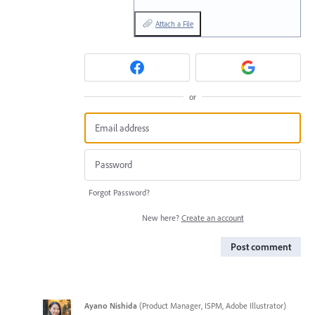
Attach a File
or
Forgot Password?
New here?
Create an account
Post comment
Ayano Nishida
(
Product Manager, ISPM, Adobe Illustrator
)