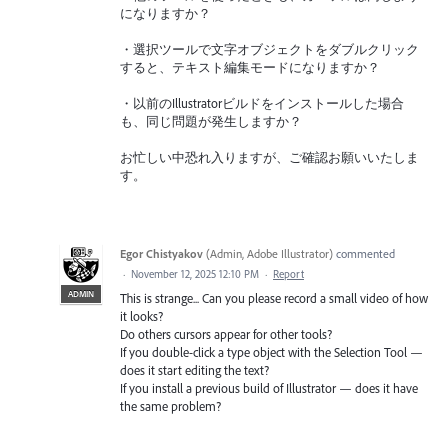
になりますか？
・選択ツールで文字オブジェクトをダブルクリック
すると、テキスト編集モードになりますか？
・以前のIllustratorビルドをインストールした場合
も、同じ問題が発生しますか？
お忙しい中恐れ入りますが、ご確認お願いいたしま
す。
Egor Chistyakov
(
Admin, Adobe Illustrator
)
commented
·
November 12, 2025 12:10 PM
·
Report
ADMIN
This is strange... Can you please record a small video of how
it looks?
Do others cursors appear for other tools?
If you double-click a type object with the Selection Tool —
does it start editing the text?
If you install a previous build of Illustrator — does it have
the same problem?