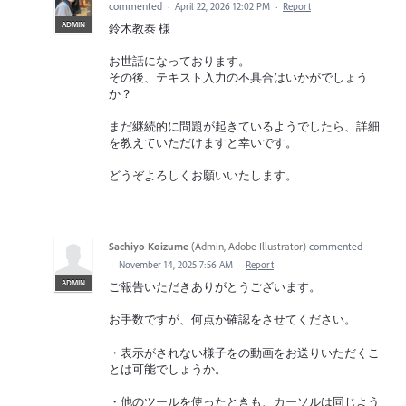
commented
·
April 22, 2026 12:02 PM
·
Report
ADMIN
鈴木教泰 様
お世話になっております。
その後、テキスト入力の不具合はいかがでしょう
か？
まだ継続的に問題が起きているようでしたら、詳細
を教えていただけますと幸いです。
どうぞよろしくお願いいたします。
Sachiyo Koizume
(
Admin, Adobe Illustrator
)
commented
·
November 14, 2025 7:56 AM
·
Report
ADMIN
ご報告いただきありがとうございます。
お手数ですが、何点か確認をさせてください。
・表示がされない様子をの動画をお送りいただくこ
とは可能でしょうか。
・他のツールを使ったときも、カーソルは同じよう