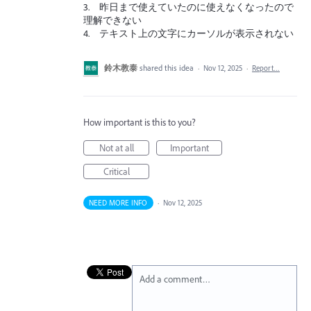
3. 昨日まで使えていたのに使えなくなったので
理解できない
4. テキスト上の文字にカーソルが表示されない
鈴木教泰
shared this idea
·
Nov 12, 2025
·
Report…
How important is this to you?
Not at all
Important
Critical
NEED MORE INFO
·
Nov 12, 2025
Add a comment…