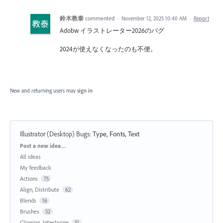
鈴木教泰
commented
·
November 12, 2025 10:40 AM
·
Report
Adobw イラストレーター2026のバグ
2024が使えなくなったのも不便。
New and returning users may
sign in
Illustrator (Desktop) Bugs
:
Type, Fonts, Text
Categories
Post a new idea…
All ideas
My feedback
Actions
75
Align, Distribute
62
Blends
16
Brushes
52
Clipping, Intertwine
51