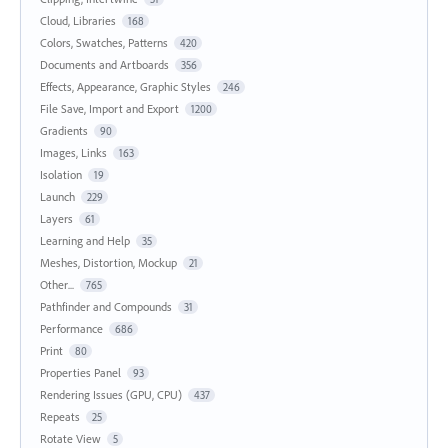
Cloud, Libraries
168
Colors, Swatches, Patterns
420
Documents and Artboards
356
Effects, Appearance, Graphic Styles
246
File Save, Import and Export
1200
Gradients
90
Images, Links
163
Isolation
19
Launch
229
Layers
61
Learning and Help
35
Meshes, Distortion, Mockup
21
Other...
765
Pathfinder and Compounds
31
Performance
686
Print
80
Properties Panel
93
Rendering Issues (GPU, CPU)
437
Repeats
25
Rotate View
5