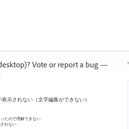
 (desktop)? Vote or report a bug —
N
.
が表示されない（文字編集ができない）
なったので理解できない
示されない