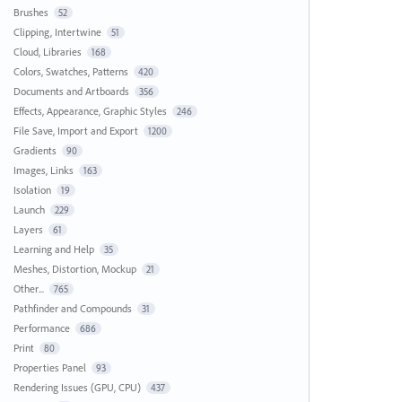
Brushes
52
Clipping, Intertwine
51
Cloud, Libraries
168
Colors, Swatches, Patterns
420
Documents and Artboards
356
Effects, Appearance, Graphic Styles
246
File Save, Import and Export
1200
Gradients
90
Images, Links
163
Isolation
19
Launch
229
Layers
61
Learning and Help
35
Meshes, Distortion, Mockup
21
Other...
765
Pathfinder and Compounds
31
Performance
686
Print
80
Properties Panel
93
Rendering Issues (GPU, CPU)
437