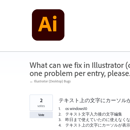
Skip
to
content
What can we fix in Illustrator
one problem per entry, please
← Illustrator (Desktop) Bugs
2
テキスト上の文字にカーソル
votes
1. os windows10
2. テキスト文字入力後の文字編集
Vote
3. 昨日まで使えていたのに使えなく
4. テキスト上の文字にカーソルが表