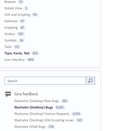
Repeats
25
Rotate View
5
SDK and Scripting
93
Selection
67
Snapping
67
Strokes
100
Symbols
36
Tools
721
Type, Fonts, Text
802
User Interface
989
Search
Give feedback
Illustrator (Desktop) Beta Bugs
250
Illustrator (Desktop) Bugs
8,284
Illustrator (Desktop) Feature Requests
4,783
Illustrator (Desktop) SDK/Scripting Issues
143
Illustrator (iPad) Bugs
734