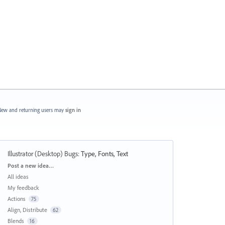
ew and returning users may
sign in
Illustrator (Desktop) Bugs
:
Type, Fonts, Text
Categories
Post a new idea…
All ideas
My feedback
Actions
75
Align, Distribute
62
Blends
16