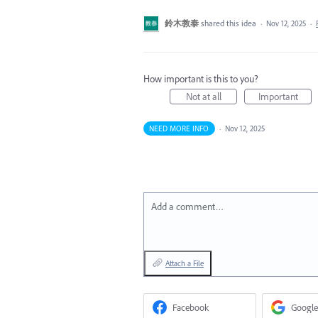
鈴木教泰
shared this idea
·
Nov 12, 2025
·
How important is this to you?
Not at all
Important
NEED MORE INFO
·
Nov 12, 2025
Add a comment…
Attach a File
Facebook
Google