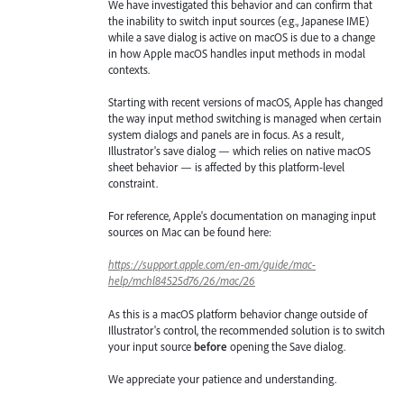
We have investigated this behavior and can confirm that
the inability to switch input sources (e.g., Japanese IME)
while a save dialog is active on macOS is due to a change
in how Apple macOS handles input methods in modal
contexts.
Starting with recent versions of macOS, Apple has changed
the way input method switching is managed when certain
system dialogs and panels are in focus. As a result,
Illustrator's save dialog — which relies on native macOS
sheet behavior — is affected by this platform-level
constraint.
For reference, Apple's documentation on managing input
sources on Mac can be found here:
https://support.apple.com/en-am/guide/mac-
help/mchl84525d76/26/mac/26
As this is a macOS platform behavior change outside of
Illustrator's control, the recommended solution is to switch
your input source
before
opening the Save dialog.
We appreciate your patience and understanding.