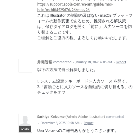
https://support.apple.com/en-am/guide/mac-
help/mchl84525d76/26/mac/26
これは Illustrator の制御の及ばない macOS プラットフ
ォームの動作変更であるため、推奨される解決策
は、保存ダイアログを開く 「前に」 入力ソースを切
り替えることです。
ご理解とご協力の程、よろしくお願いいたします。
井堀智裕
commented
·
January 28, 2026 6:05 AM
·
Report
以下の方法で自己解決しました。
1. システム設定 > キーボード > 入力ソース を開く。
2.「書類ごとに入力ソースを自動的に切り替える」の
チェックをオフ
Sachiyo Koizume
(
Admin, Adobe Illustrator
)
commented
·
December 3, 2025 10:58 AM
·
Report
ADMIN
User Voiceへのご報告ありがとうございます。