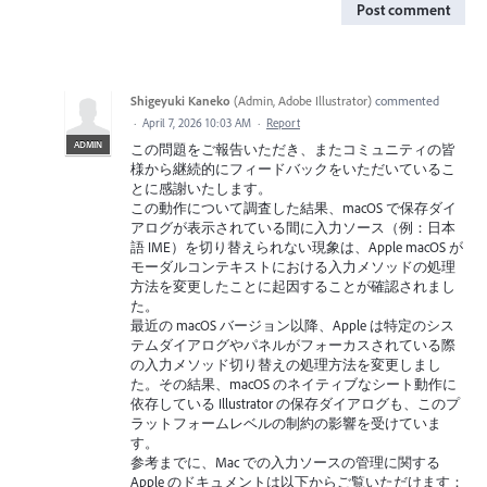
Post comment
Shigeyuki Kaneko
(
Admin, Adobe Illustrator
)
commented
·
April 7, 2026 10:03 AM
·
Report
ADMIN
この問題をご報告いただき、またコミュニティの皆
様から継続的にフィードバックをいただいているこ
とに感謝いたします。
この動作について調査した結果、macOS で保存ダイ
アログが表示されている間に入力ソース（例：日本
語 IME）を切り替えられない現象は、Apple macOS が
モーダルコンテキストにおける入力メソッドの処理
方法を変更したことに起因することが確認されまし
た。
最近の macOS バージョン以降、Apple は特定のシス
テムダイアログやパネルがフォーカスされている際
の入力メソッド切り替えの処理方法を変更しまし
た。その結果、macOS のネイティブなシート動作に
依存している Illustrator の保存ダイアログも、このプ
ラットフォームレベルの制約の影響を受けていま
す。
参考までに、Mac での入力ソースの管理に関する
Apple のドキュメントは以下からご覧いただけます：