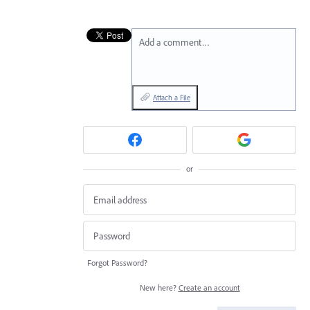
Add a comment…
Attach a File
or
Forgot Password?
New here?
Create an account