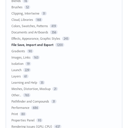
Blends
16
Brushes
52
Clipping, Intertwine
51
Cloud, Libraries
168
Colors, Swatches, Patterns
419
Documents and Artboards
356
Effects, Appearance, Graphic Styles
245
File Save, Import and Export
1200
Gradients
90
Images, Links
163
Isolation
19
Launch
229
Layers
61
Learning and Help
35
Meshes, Distortion, Mockup
21
Other...
765
Pathfinder and Compounds
31
Performance
686
Print
80
Properties Panel
93
Rendering Issues (GPU, CPU)
437