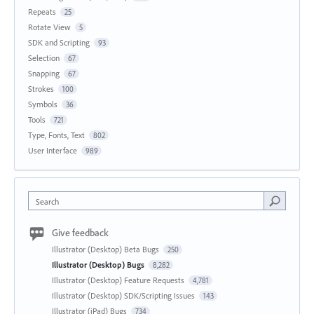
Repeats
25
Rotate View
5
SDK and Scripting
93
Selection
67
Snapping
67
Strokes
100
Symbols
36
Tools
721
Type, Fonts, Text
802
User Interface
989
Search
Give feedback
Illustrator (Desktop) Beta Bugs
250
Illustrator (Desktop) Bugs
8,282
Illustrator (Desktop) Feature Requests
4,781
Illustrator (Desktop) SDK/Scripting Issues
143
Illustrator (iPad) Bugs
734