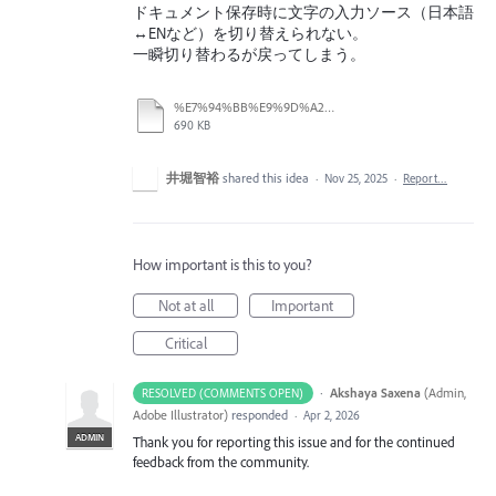
ドキュメント保存時に文字の入力ソース（日本語
↔ENなど）を切り替えられない。
一瞬切り替わるが戻ってしまう。
%E7%94%BB%E9%9D%A2%E5%8F%8E%E9%8C%B2%202025-11-25%2012.21.41.mov
690 KB
井堀智裕
shared this idea
·
Nov 25, 2025
·
Report…
How important is this to you?
Not at all
Important
Critical
·
Akshaya Saxena
(
Admin,
RESOLVED (COMMENTS OPEN)
Adobe Illustrator
)
responded
·
Apr 2, 2026
ADMIN
Thank you for reporting this issue and for the continued
feedback from the community.