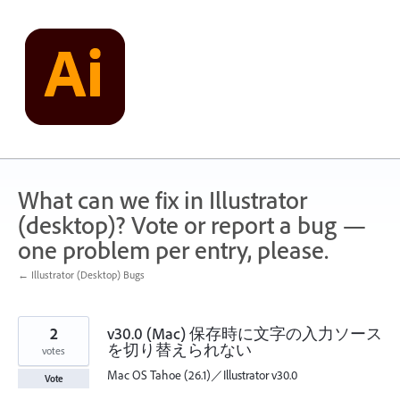
Skip
to
content
What can we fix in Illustrator
(desktop)? Vote or report a bug —
one problem per entry, please.
← Illustrator (Desktop) Bugs
2
v30.0 (Mac) 保存時に文字の入力ソース
を切り替えられない
votes
Mac OS Tahoe (26.1)／Illustrator v30.0
Vote