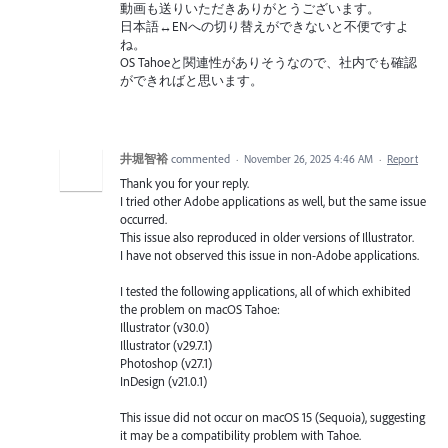
動画も送りいただきありがとうございます。
日本語↔ENへの切り替えができないと不便ですよ
ね。
OS Tahoeと関連性がありそうなので、社内でも確認
ができればと思います。
井堀智裕
commented
·
November 26, 2025 4:46 AM
·
Report
Thank you for your reply.
I tried other Adobe applications as well, but the same issue
occurred.
This issue also reproduced in older versions of Illustrator.
I have not observed this issue in non-Adobe applications.
I tested the following applications, all of which exhibited
the problem on macOS Tahoe:
Illustrator (v30.0)
Illustrator (v29.7.1)
Photoshop (v27.1)
InDesign (v21.0.1)
This issue did not occur on macOS 15 (Sequoia), suggesting
it may be a compatibility problem with Tahoe.