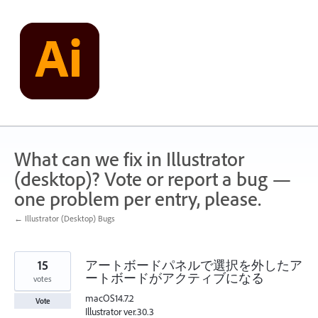
Skip
to
content
What can we fix in Illustrator
(desktop)? Vote or report a bug —
one problem per entry, please.
← Illustrator (Desktop) Bugs
15
アートボードパネルで選択を外したア
ートボードがアクティブになる
votes
macOS14.7.2
Vote
Illustrator ver.30.3