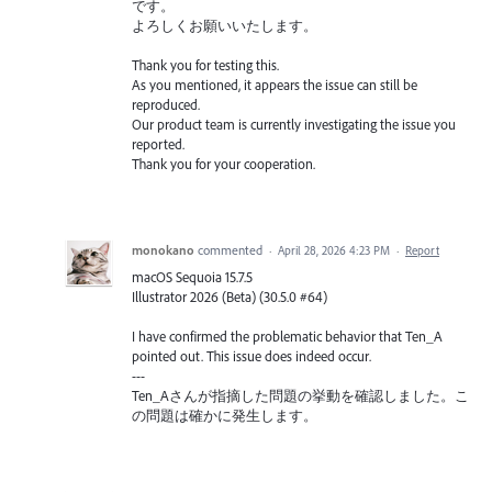
です。
よろしくお願いいたします。
Thank you for testing this.
As you mentioned, it appears the issue can still be
reproduced.
Our product team is currently investigating the issue you
reported.
Thank you for your cooperation.
monokano
commented
·
April 28, 2026 4:23 PM
·
Report
macOS Sequoia 15.7.5
Illustrator 2026 (Beta) (30.5.0 #64)
I have confirmed the problematic behavior that Ten_A
pointed out. This issue does indeed occur.
---
Ten_Aさんが指摘した問題の挙動を確認しました。こ
の問題は確かに発生します。