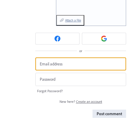
Attach a File
or
Forgot Password?
New here?
Create an account
Post comment