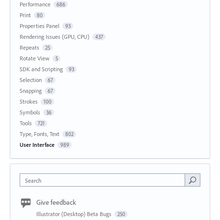
Performance
686
Print
80
Properties Panel
93
Rendering Issues (GPU, CPU)
437
Repeats
25
Rotate View
5
SDK and Scripting
93
Selection
67
Snapping
67
Strokes
100
Symbols
36
Tools
721
Type, Fonts, Text
802
User Interface
989
Search
Give feedback
Illustrator (Desktop) Beta Bugs
250