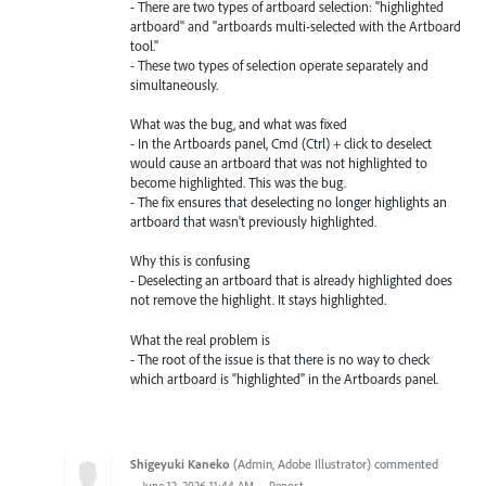
- There are two types of artboard selection: "highlighted
artboard" and "artboards multi-selected with the Artboard
tool."
- These two types of selection operate separately and
simultaneously.
What was the bug, and what was fixed
- In the Artboards panel, Cmd (Ctrl) + click to deselect
would cause an artboard that was not highlighted to
become highlighted. This was the bug.
- The fix ensures that deselecting no longer highlights an
artboard that wasn't previously highlighted.
Why this is confusing
- Deselecting an artboard that is already highlighted does
not remove the highlight. It stays highlighted.
What the real problem is
- The root of the issue is that there is no way to check
which artboard is "highlighted" in the Artboards panel.
Shigeyuki Kaneko
(
Admin, Adobe Illustrator
)
commented
·
June 12, 2026 11:44 AM
·
Report