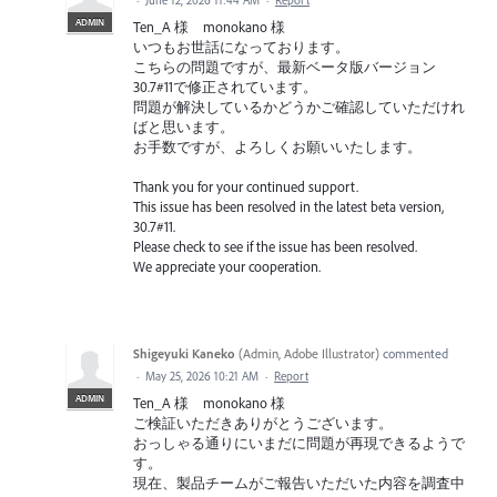
ADMIN
Ten_A 様 monokano 様
いつもお世話になっております。
こちらの問題ですが、最新ベータ版バージョン
30.7#11で修正されています。
問題が解決しているかどうかご確認していただけれ
ばと思います。
お手数ですが、よろしくお願いいたします。
Thank you for your continued support.
This issue has been resolved in the latest beta version,
30.7#11.
Please check to see if the issue has been resolved.
We appreciate your cooperation.
Shigeyuki Kaneko
(
Admin, Adobe Illustrator
)
commented
·
May 25, 2026 10:21 AM
·
Report
ADMIN
Ten_A 様 monokano 様
ご検証いただきありがとうございます。
おっしゃる通りにいまだに問題が再現できるようで
す。
現在、製品チームがご報告いただいた内容を調査中