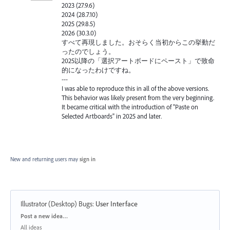
2023 (27.9.6)
2024 (28.7.10)
2025 (29.8.5)
2026 (30.3.0)
すべて再現しました。おそらく当初からこの挙動だ
ったのでしょう。
2025以降の「選択アートボードにペースト」で致命
的になったわけですね。
---
I was able to reproduce this in all of the above versions.
This behavior was likely present from the very beginning.
It became critical with the introduction of "Paste on
Selected Artboards" in 2025 and later.
New and returning users may
sign in
Illustrator (Desktop) Bugs
:
User Interface
Categories
Post a new idea…
All ideas