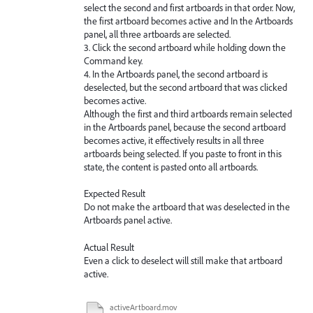
select the second and first artboards in that order. Now,
the first artboard becomes active and In the Artboards
panel, all three artboards are selected.
3. Click the second artboard while holding down the
Command key.
4. In the Artboards panel, the second artboard is
deselected, but the second artboard that was clicked
becomes active.
Although the first and third artboards remain selected
in the Artboards panel, because the second artboard
becomes active, it effectively results in all three
artboards being selected. If you paste to front in this
state, the content is pasted onto all artboards.
Expected Result
Do not make the artboard that was deselected in the
Artboards panel active.
Actual Result
Even a click to deselect will still make that artboard
active.
activeArtboard.mov