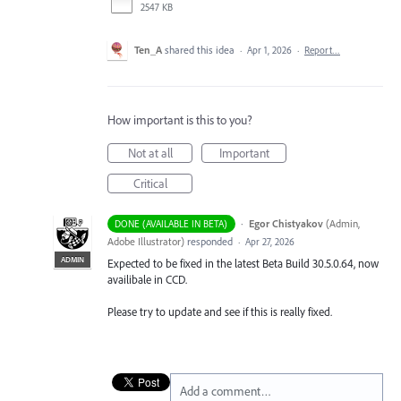
2547 KB
Ten_A
shared this idea
·
Apr 1, 2026
·
Report…
How important is this to you?
Not at all
Important
Critical
·
Egor Chistyakov
(
Admin,
DONE (AVAILABLE IN BETA)
Adobe Illustrator
)
responded
·
Apr 27, 2026
ADMIN
Expected to be fixed in the latest Beta Build 30.5.0.64, now
availibale in CCD.
Please try to update and see if this is really fixed.
Add a comment…