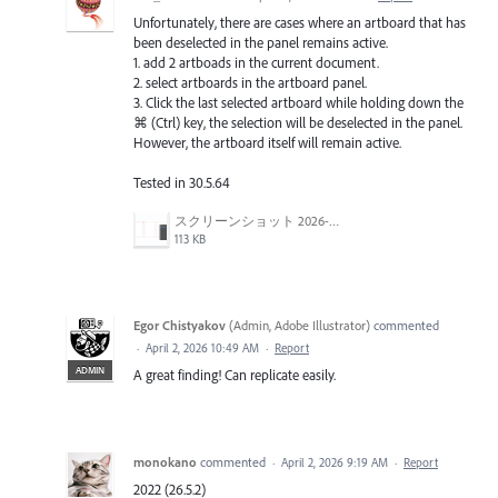
Unfortunately, there are cases where an artboard that has
been deselected in the panel remains active.
1. add 2 artboads in the current document.
2. select artboards in the artboard panel.
3. Click the last selected artboard while holding down the
⌘ (Ctrl) key, the selection will be deselected in the panel.
However, the artboard itself will remain active.
Tested in 30.5.64
スクリーンショット 2026-04-27 10.29.49.png
113 KB
Egor Chistyakov
(
Admin, Adobe Illustrator
)
commented
·
April 2, 2026 10:49 AM
·
Report
ADMIN
A great finding! Can replicate easily.
monokano
commented
·
April 2, 2026 9:19 AM
·
Report
2022 (26.5.2)