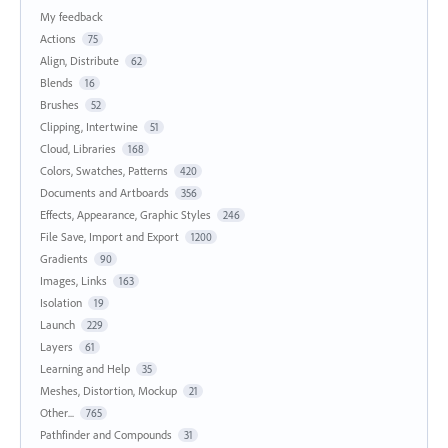
My feedback
Actions
75
Align, Distribute
62
Blends
16
Brushes
52
Clipping, Intertwine
51
Cloud, Libraries
168
Colors, Swatches, Patterns
420
Documents and Artboards
356
Effects, Appearance, Graphic Styles
246
File Save, Import and Export
1200
Gradients
90
Images, Links
163
Isolation
19
Launch
229
Layers
61
Learning and Help
35
Meshes, Distortion, Mockup
21
Other...
765
Pathfinder and Compounds
31