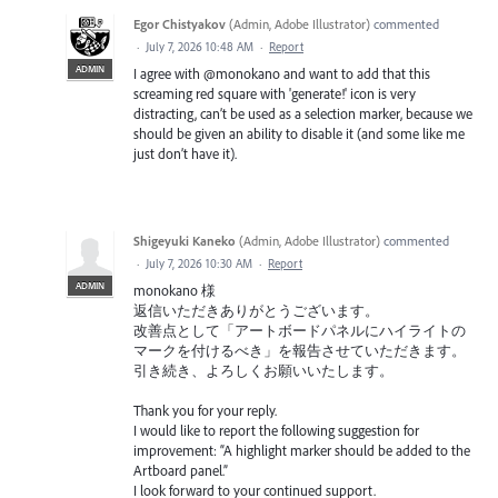
Egor Chistyakov
(
Admin, Adobe Illustrator
)
commented
·
July 7, 2026 10:48 AM
·
Report
ADMIN
I agree with @monokano and want to add that this
screaming red square with 'generate!' icon is very
distracting, can’t be used as a selection marker, because we
should be given an ability to disable it (and some like me
just don’t have it).
Shigeyuki Kaneko
(
Admin, Adobe Illustrator
)
commented
·
July 7, 2026 10:30 AM
·
Report
ADMIN
monokano 様
返信いただきありがとうございます。
改善点として「アートボードパネルにハイライトの
マークを付けるべき」を報告させていただきます。
引き続き、よろしくお願いいたします。
Thank you for your reply.
I would like to report the following suggestion for
improvement: “A highlight marker should be added to the
Artboard panel.”
I look forward to your continued support.