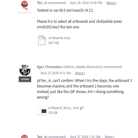
Ten_A
commented
·
April 28, 2026 12:18 PM
·
Report
Testted in ver.30.5 64/macOS 14.7.2.
Please try to select all artboards and click(while press
cmd(ctrl) key) the last one.
artboards.mov
1617 KB
Egor Chistyakov
(
Admin, Adobe Illustrator
)
commented
·
April 27, 2026 8:15 AM
·
Report
ADMIN
@Ten_A, can’t confirm. When I try the steps, the artboard 3
becomes inactive, and the artboard 2 becomes one
instead, just like the GIF shows. Am I doing something
wrong?
artboard_focus_test.gif
152 KB
Ten_A
commented
·
April 27, 2026 7:01 AM
·
Report