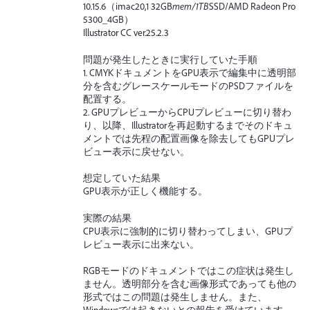
10.15.6（imac20,1 32GB
mem/1TB
SSD/AMD Radeon Pro
5300_4GB）
Illustrator CC ver.25.2.3
問題が発生したときに実行していた手順
1. CMYKドキュメントをGPU表示で編集中に透明部
分を含むグレースケールモードのPSDファイルを
配置する。
2. GPUプレビューからCPUプレビューに切り替わ
り、以降、Illustratorを再起動するまでそのドキュ
メントでは先程の配置画像を除去してもGPUプレ
ビュー表示に戻せない。
想定していた結果
GPU表示が正しく機能する。
実際の結果
CPU表示に強制的に切り替わってしまい、GPUプ
レビュー表示に出来ない。
RGBモードのドキュメントではこの症状は発生し
ません。透明部分を含む画像形式であっても他の
形式ではこの問題は発生しません。また、