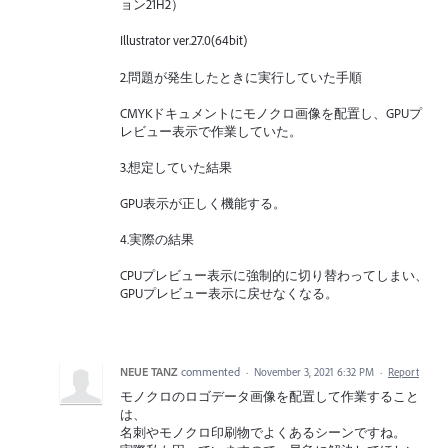
ョン21H2）
Illustrator ver.27.0(64bit)
2.問題が発生したときに実行していた手順
CMYKドキュメントにモノクロ画像を配置し、GPUプ
レビュー表示で作業していた。
3.想定していた結果
GPU表示が正しく機能する。
4.実際の結果
CPUプレビュー表示に強制的に切り替わってしまい、
GPUプレビュー表示に戻せなくなる。
NEUE TANZ
commented
·
November 3, 2021 6:32 PM
·
Report
モノクロのロゴデータ画像を配置して作業すること
は、
名刺やモノクロ印刷物でよくあるシーンですね。