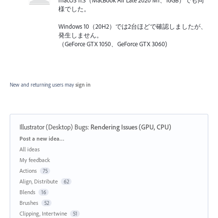
様でした。
Windows 10（20H2）では2台ほどで確認しましたが、
発生しません。
（GeForce GTX 1050、GeForce GTX 3060)
New and returning users may
sign in
Illustrator (Desktop) Bugs
:
Rendering Issues (GPU, CPU)
Categories
Post a new idea…
All ideas
My feedback
Actions
75
Align, Distribute
62
Blends
16
Brushes
52
Clipping, Intertwine
51