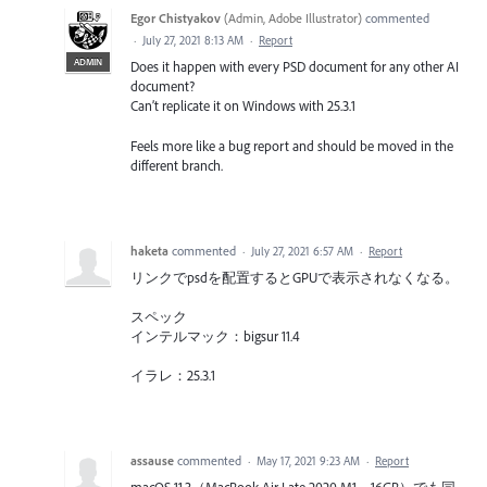
Egor Chistyakov
(
Admin, Adobe Illustrator
)
commented
·
July 27, 2021 8:13 AM
·
Report
ADMIN
Does it happen with every PSD document for any other AI
document?
Can’t replicate it on Windows with 25.3.1
Feels more like a bug report and should be moved in the
different branch.
haketa
commented
·
July 27, 2021 6:57 AM
·
Report
リンクでpsdを配置するとGPUで表示されなくなる。
スペック
インテルマック：bigsur 11.4
イラレ：25.3.1
assause
commented
·
May 17, 2021 9:23 AM
·
Report
macOS 11.3（MacBook Air Late 2020 M1、16GB）でも同