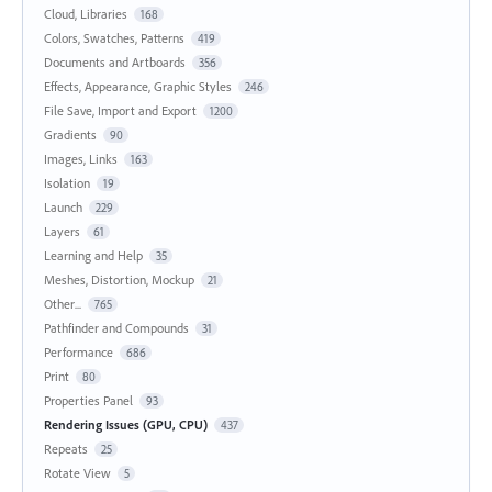
Cloud, Libraries
168
Colors, Swatches, Patterns
419
Documents and Artboards
356
Effects, Appearance, Graphic Styles
246
File Save, Import and Export
1200
Gradients
90
Images, Links
163
Isolation
19
Launch
229
Layers
61
Learning and Help
35
Meshes, Distortion, Mockup
21
Other...
765
Pathfinder and Compounds
31
Performance
686
Print
80
Properties Panel
93
Rendering Issues (GPU, CPU)
437
Repeats
25
Rotate View
5