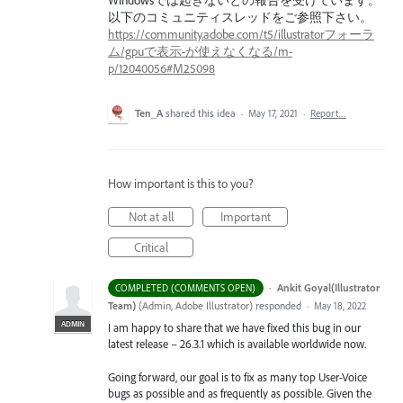
Windowsでは起きないとの報告を受けています。
以下のコミュニティスレッドをご参照下さい。
https://community.adobe.com/t5/illustratorフォーラ
ム/gpuで表示-が使えなくなる/m-
p/12040056#M25098
Ten_A
shared this idea
·
May 17, 2021
·
Report…
How important is this to you?
Not at all
Important
Critical
·
Ankit Goyal(Illustrator
COMPLETED (COMMENTS OPEN)
Team)
(
Admin, Adobe Illustrator
)
responded
·
May 18, 2022
ADMIN
I am happy to share that we have fixed this bug in our
latest release – 26.3.1 which is available worldwide now.
Going forward, our goal is to fix as many top User-Voice
bugs as possible and as frequently as possible. Given the