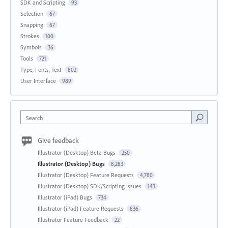
SDK and Scripting
93
Selection
67
Snapping
67
Strokes
100
Symbols
36
Tools
721
Type, Fonts, Text
802
User Interface
989
Search
Give feedback
Illustrator (Desktop) Beta Bugs
250
Illustrator (Desktop) Bugs
8,283
Illustrator (Desktop) Feature Requests
4,780
Illustrator (Desktop) SDK/Scripting Issues
143
Illustrator (iPad) Bugs
734
Illustrator (iPad) Feature Requests
836
Illustrator Feature Feedback
22