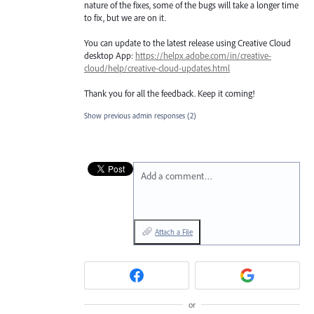
nature of the fixes, some of the bugs will take a longer time
to fix, but we are on it.
You can update to the latest release using Creative Cloud
desktop App:
https://helpx.adobe.com/in/creative-
cloud/help/creative-cloud-updates.html
Thank you for all the feedback. Keep it coming!
Show previous admin responses
(2)
Add a comment…
Attach a File
or