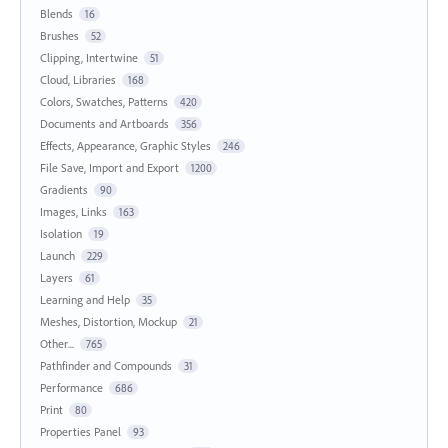
Blends
16
Brushes
52
Clipping, Intertwine
51
Cloud, Libraries
168
Colors, Swatches, Patterns
420
Documents and Artboards
356
Effects, Appearance, Graphic Styles
246
File Save, Import and Export
1200
Gradients
90
Images, Links
163
Isolation
19
Launch
229
Layers
61
Learning and Help
35
Meshes, Distortion, Mockup
21
Other...
765
Pathfinder and Compounds
31
Performance
686
Print
80
Properties Panel
93