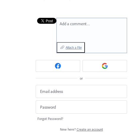
Add a comment…
Attach a File
or
Forgot Password?
New here?
Create an account