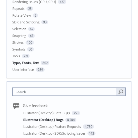
Rendering Issues (GPU, CPU)
437
Repeats
25
Rotate View
5
SDK and Scripting
93
Selection
67
Snapping
67
Strokes
100
Symbols
36
Tools
721
Type, Fonts, Text
802
User Interface
989
Search
Give feedback
Illustrator (Desktop) Beta Bugs
250
Illustrator (Desktop) Bugs
8,284
Illustrator (Desktop) Feature Requests
4,780
Illustrator (Desktop) SDK/Scripting Issues
143