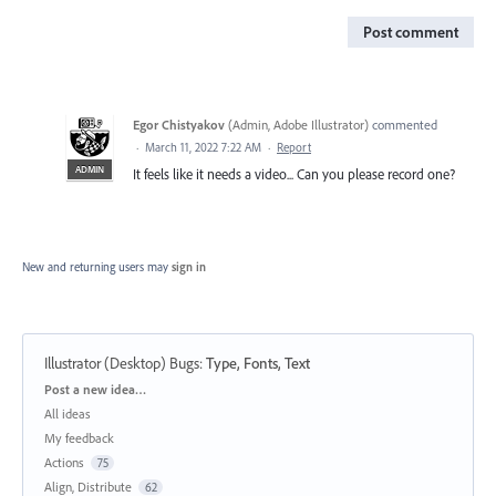
Post comment
Egor Chistyakov
(
Admin, Adobe Illustrator
)
commented
·
March 11, 2022 7:22 AM
·
Report
ADMIN
It feels like it needs a video... Can you please record one?
New and returning users may
sign in
Illustrator (Desktop) Bugs
:
Type, Fonts, Text
Categories
Post a new idea…
All ideas
My feedback
Actions
75
Align, Distribute
62