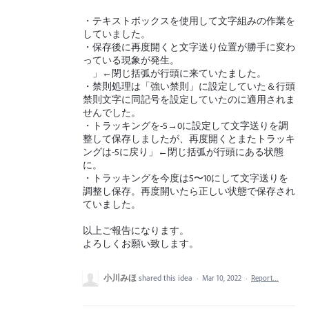
・テキストボックスを使用して文字組みの作業を
していました。
・保存後に再度開くと文字送り位置が勝手に変わ
っている現象が発生。
」←閉じ括弧が行頭に来ていたました。
・禁則処理は「強い禁則」に設定していた＆行頭
禁則文字に同記号を設定していたのに適用されま
せんでした。
・トラッキングを-5→0に設定して文字送りを調
整して保存しましたが、再度開くとまたトラッキ
ングは-5に戻り」←閉じ括弧が行頭にある状態
に。
・トラッキングを今度は5〜10にして文字送りを
調整し保存。再度開いたら正しい状態で保存され
ていました。
以上ご報告になります。
よろしくお願い致します。
小川みほ
shared this idea
·
Mar 10, 2022
·
Report…