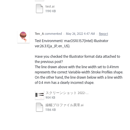
test.ai
1190 KB
Ten_A
commented
·
May 26, 2022 4:47 AM
·
Report
Test Environment/ macOS10.15.7(Intel) Illustrator
ver.26.3.1(ja_JP, en_US).
Have you checked the Illustrator format data attached to
the previous post?
The line drawn above with the line width set to 0.41mm
represents the correct Variable-width Stroke Profiles shape.
On the other hand, the line drawn below with a line width
of 0.4 mm has a clearly incorrect shape.
スクリーンショット 2022-05-26 8.07.06.png
904 KB
線幅プロファイル異常.ai
1186 KB