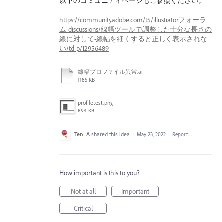
以下のコミュニティページもご参照ください。
https://community.adobe.com/t5/illustratorフォーラ
ム-discussions/線幅ツールで調整した十分な長さの
線に対して-線幅を細くすると正しく表示されな
い/td-p/12956489
線幅プロファイル異常.ai
1185 KB
profiletest.png
894 KB
Ten_A
shared this idea
·
May 23, 2022
·
Report…
How important is this to you?
Not at all
Important
Critical