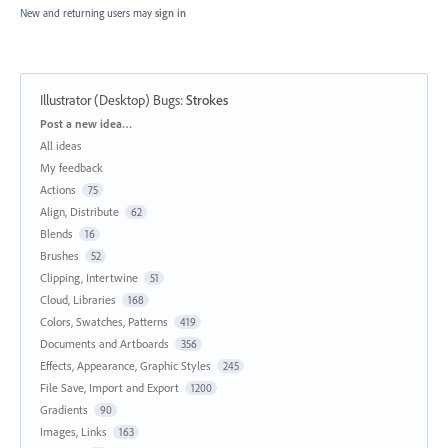
New and returning users may
sign in
Illustrator (Desktop) Bugs
:
Strokes
Categories
Post a new idea…
All ideas
My feedback
Actions
75
Align, Distribute
62
Blends
16
Brushes
52
Clipping, Intertwine
51
Cloud, Libraries
168
Colors, Swatches, Patterns
419
Documents and Artboards
356
Effects, Appearance, Graphic Styles
245
File Save, Import and Export
1200
Gradients
90
Images, Links
163