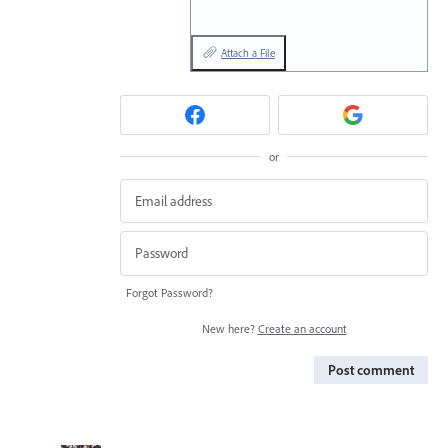
Attach a File
or
Forgot Password?
New here?
Create an account
Post comment