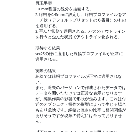
再現手順
1. 10mm程度の線分を描画する。
2. 線幅を0.41mmに設定し、線幅プロファイルをア
ーチ状（デフォルトプリセットの６番目）のもの
を適用する。
3. 歪んだ状態で適用される。パスのアウトライン
を行うと歪んだ状態でアウトライン化される。
期待する結果
ver.25の様に適用した線幅プロファイルが正常に
適用される。
実際の結果
細線では線幅プロファイルが正常に適用されな
い。
また、過去のバージョンで作成されたデータでは
データを開いただけでは正常な表示となります
が、編集作業の影響で形状が歪みます。これは付
近のオブジェクト操作の影響によって生じる場合
もあり危険です。線幅と長さの比率に相関関係が
ありそうですが現象の特定には至っておりませ
ん。