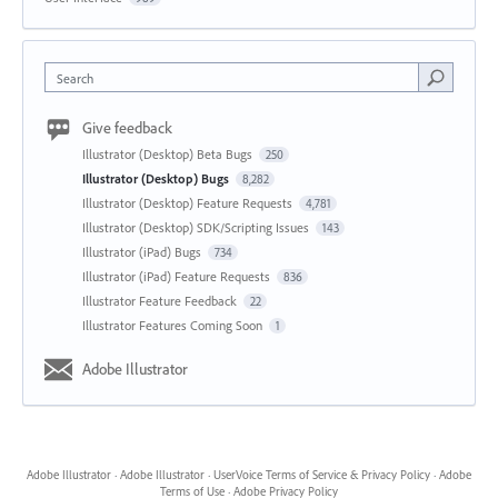
Search
Give feedback
Illustrator (Desktop) Beta Bugs
250
Illustrator (Desktop) Bugs
8,282
Illustrator (Desktop) Feature Requests
4,781
Illustrator (Desktop) SDK/Scripting Issues
143
Illustrator (iPad) Bugs
734
Illustrator (iPad) Feature Requests
836
Illustrator Feature Feedback
22
Illustrator Features Coming Soon
1
Adobe Illustrator
Adobe Illustrator
·
Adobe Illustrator
·
UserVoice Terms of Service & Privacy Policy
·
Adobe
Terms of Use
·
Adobe Privacy Policy