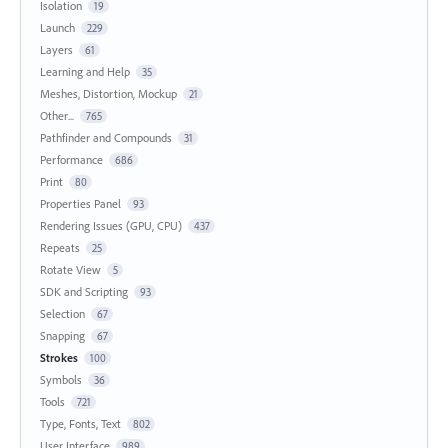
Isolation
19
Launch
229
Layers
61
Learning and Help
35
Meshes, Distortion, Mockup
21
Other...
765
Pathfinder and Compounds
31
Performance
686
Print
80
Properties Panel
93
Rendering Issues (GPU, CPU)
437
Repeats
25
Rotate View
5
SDK and Scripting
93
Selection
67
Snapping
67
Strokes
100
Symbols
36
Tools
721
Type, Fonts, Text
802
User Interface
989