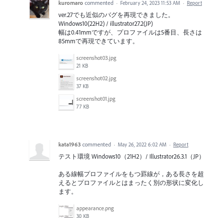
kuromaro
commented
·
February 24, 2023 11:53 AM
·
Report
ver.27でも近似のバグを再現できました。
Windows10(22H2) / illustrator27.2(JP)
幅は0.41mmですが、プロファイルは5番目、長さは
85mmで再現できています。
screenshot03.jpg
21 KB
screenshot02.jpg
37 KB
screenshot01.jpg
77 KB
kata1963
commented
·
May 26, 2022 6:02 AM
·
Report
テスト環境 Windows10（21H2）/ Illustrator26.3.1（JP）
ある線幅プロファイルをもつ罫線が，ある長さを超
えるとプロファイルとはまったく別の形状に変化し
ます。
appearance.png
30 KB