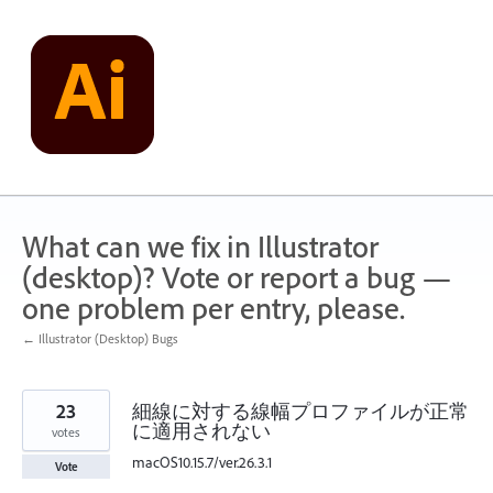
Skip
to
content
What can we fix in Illustrator
(desktop)? Vote or report a bug —
one problem per entry, please.
← Illustrator (Desktop) Bugs
23
細線に対する線幅プロファイルが正常
に適用されない
votes
macOS10.15.7/ver.26.3.1
Vote