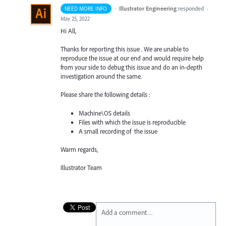
·
Illustrator Engineering
responded
NEED MORE INFO
·
May 25, 2022
Hi All,
Thanks for reporting this issue . We are unable to
reproduce the issue at our end and would require help
from your side to debug this issue and do an in-depth
investigation around the same.
Please share the following details :
Machine\OS details
Files with which the issue is reproducible
A small recording of the issue
Warm regards,
Illustrator Team
Add a comment…