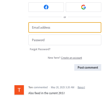
or
Forgot Password?
New here?
Create an account
Post comment
Ton
commented
·
May 20, 2025 3:20 AM
·
Report
Also fixed in the current 29.5.1