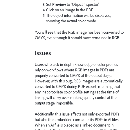
Set
Preview
to "Object Inspector."
Click on an image in the PDF.
The object information will be displayed,
showing the actual color mode.
You will see that the RGB image has been converted to
CMYK, even though it should have remained in RGB.
Issues
Users who lack in-depth knowledge of color profiles
rely on workflows where RGB images in PDFs are
properly converted to CMYK at the output stage.
However, with this bug, RGB images are automatically
converted to CMYK during PDF export, meaning that
any inappropriate color profile settings at the time of
linking will carry over, making quality control at the
output stage impossible.
Additionally, this issue affects not only exported PDFs
but also the embedded compatibility PDFs in AI files.
When an AI file is placed as a linked document in