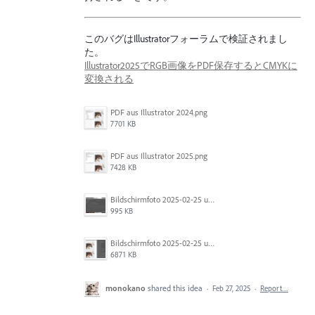
このバグはIllustratorフォーラムで検証されまし
た。
Illustrator2025でRGB画像をPDF保存するとCMYKに
変換される
PDF aus Illustrator 2024.png
7701 KB
PDF aus Illustrator 2025.png
7428 KB
Bildschirmfoto 2025-02-25 um 07.55.09.png
995 KB
Bildschirmfoto 2025-02-25 um 07.39.20.png
6871 KB
monokano
shared this idea
·
Feb 27, 2025
·
Report…