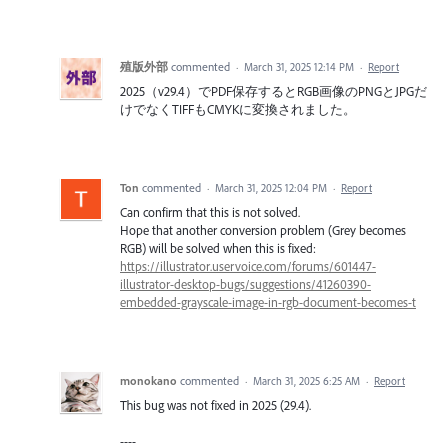
殖版外部
commented
·
March 31, 2025 12:14 PM
·
Report
2025（v29.4）でPDF保存するとRGB画像のPNGとJPGだ
けでなくTIFFもCMYKに変換されました。
Ton
commented
·
March 31, 2025 12:04 PM
·
Report
Can confirm that this is not solved.
Hope that another conversion problem (Grey becomes
RGB) will be solved when this is fixed:
https://illustrator.uservoice.com/forums/601447-
illustrator-desktop-bugs/suggestions/41260390-
embedded-grayscale-image-in-rgb-document-becomes-t
monokano
commented
·
March 31, 2025 6:25 AM
·
Report
This bug was not fixed in 2025 (29.4).
----