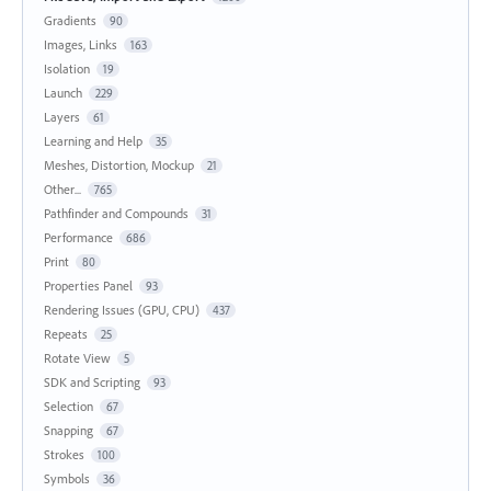
Gradients
90
Images, Links
163
Isolation
19
Launch
229
Layers
61
Learning and Help
35
Meshes, Distortion, Mockup
21
Other...
765
Pathfinder and Compounds
31
Performance
686
Print
80
Properties Panel
93
Rendering Issues (GPU, CPU)
437
Repeats
25
Rotate View
5
SDK and Scripting
93
Selection
67
Snapping
67
Strokes
100
Symbols
36