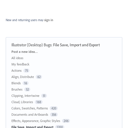
New and returning users may
sign in
Illustrator (Desktop) Bugs
:
File Save, Import and Export
Categories
Post a new idea…
All ideas
My feedback
Actions
75
Align, Distribute
62
Blends
16
Brushes
52
Clipping, Intertwine
51
Cloud, Libraries
168
Colors, Swatches, Patterns
420
Documents and Artboards
356
Effects, Appearance, Graphic Styles
246
File Save, Import and Export
1200