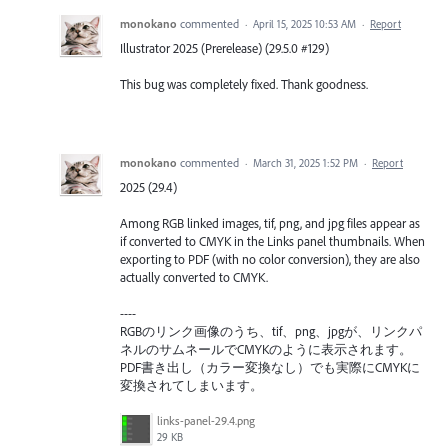
monokano
commented
·
April 15, 2025 10:53 AM
·
Report
Illustrator 2025 (Prerelease) (29.5.0 #129)
This bug was completely fixed. Thank goodness.
monokano
commented
·
March 31, 2025 1:52 PM
·
Report
2025 (29.4)
Among RGB linked images, tif, png, and jpg files appear as
if converted to CMYK in the Links panel thumbnails. When
exporting to PDF (with no color conversion), they are also
actually converted to CMYK.
----
RGBのリンク画像のうち、tif、png、jpgが、リンクパ
ネルのサムネールでCMYKのように表示されます。
PDF書き出し（カラー変換なし）でも実際にCMYKに
変換されてしまいます。
links-panel-29.4.png
29 KB