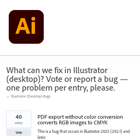
Skip
to
content
What can we fix in Illustrator
(desktop)? Vote or report a bug —
one problem per entry, please.
← Illustrator (Desktop) Bugs
40
PDF export without color conversion
converts RGB images to CMYK
votes
This is a bug that occurs in Illustrator 2025 (29.2.1) and
Vote
later.