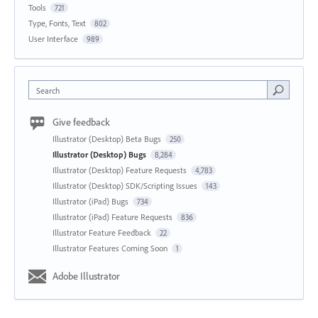
Tools
721
Type, Fonts, Text
802
User Interface
989
Search
Give feedback
Illustrator (Desktop) Beta Bugs
250
Illustrator (Desktop) Bugs
8,284
Illustrator (Desktop) Feature Requests
4,783
Illustrator (Desktop) SDK/Scripting Issues
143
Illustrator (iPad) Bugs
734
Illustrator (iPad) Feature Requests
836
Illustrator Feature Feedback
22
Illustrator Features Coming Soon
1
Adobe Illustrator