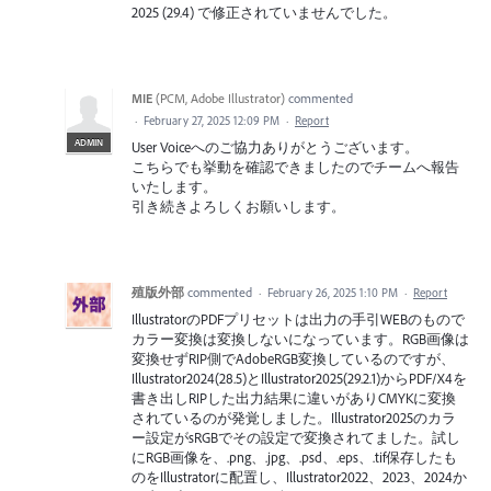
2025 (29.4) で修正されていませんでした。
MIE
(
PCM, Adobe Illustrator
)
commented
·
February 27, 2025 12:09 PM
·
Report
ADMIN
User Voiceへのご協力ありがとうございます。
こちらでも挙動を確認できましたのでチームへ報告
いたします。
引き続きよろしくお願いします。
殖版外部
commented
·
February 26, 2025 1:10 PM
·
Report
IllustratorのPDFプリセットは出力の手引WEBのもので
カラー変換は変換しないになっています。RGB画像は
変換せずRIP側でAdobeRGB変換しているのですが、
Illustrator2024(28.5)とIllustrator2025(29.2.1)からPDF/X4を
書き出しRIPした出力結果に違いがありCMYKに変換
されているのが発覚しました。Illustrator2025のカラ
ー設定がsRGBでその設定で変換されてました。試し
にRGB画像を、.png、.jpg、.psd、.eps、.tif保存したも
のをIllustratorに配置し、Illustrator2022、2023、2024か