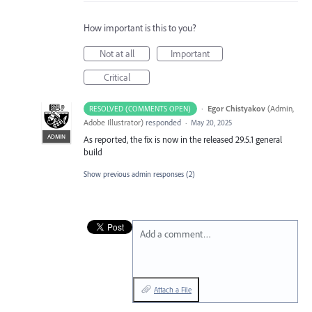
How important is this to you?
Not at all
Important
Critical
·
Egor Chistyakov
(
Admin,
RESOLVED (COMMENTS OPEN)
Adobe Illustrator
)
responded
·
May 20, 2025
ADMIN
As reported, the fix is now in the released 29.5.1 general
build
Show previous admin responses
(2)
Add a comment…
Attach a File