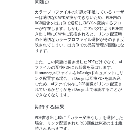
問題点
カラープロファイルの知識が不足しているユーザ
ーは適切なCMYK変換ができないため、PDF内の
RGB画像を出力側で適切にCMYKへ変換するフロ
ーが存在します。しかし、このバグによりPDF書
き出し時にCMYKに変換されると、リンク配置時
の不適切なカラープロファイル選択がそのまま反
映されてしまい、出力側での品質管理が困難にな
ります。
また、この問題は書き出したPDFだけでなく、ai
ファイルの互換PDFにも影響を及ぼします。
IllustratorのaiファイルをInDesignドキュメントにリ
ンク配置する場合、InDesignは互換PDFを読み込
むため、aiファイル内にRGB画像がリンク配置さ
れているかどうかをInDesign上で確認することが
できなくなります。
期待する結果
PDF書き出し時に「カラー変換なし」を選択した
場合、リンク配置されたRGB画像はRGBのまま維
持されるべきです。