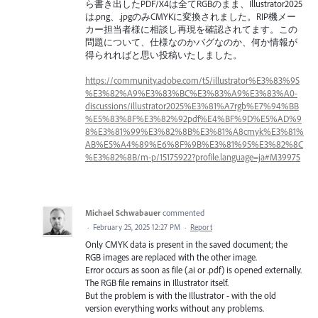
ら書き出したPDF/X4は全てRGBのまま、Illustrator2025
は.png、.jpgのみCMYKに変換されました。RIP機メー
カー担当者様に相談し再現を確認されてます。この
問題について、仕様なのかバグなのか、何か情報が
得られればと思い投稿いたしました。
https://community.adobe.com/t5/illustrator%E3%83%95
%E3%82%A9%E3%83%BC%E3%83%A9%E3%83%A0-
discussions/illustrator2025%E3%81%A7rgb%E7%94%BB
%E5%83%8F%E3%82%92pdf%E4%BF%9D%E5%AD%9
8%E3%81%99%E3%82%8B%E3%81%A8cmyk%E3%81%
AB%E5%A4%89%E6%8F%9B%E3%81%95%E3%82%8C
%E3%82%8B/m-p/15175922?profile.language=ja#M39975
Michael Schwabauer
commented
·
February 25, 2025 12:27 PM
·
Report
Only CMYK data is present in the saved document; the
RGB images are replaced with the other image.
Error occurs as soon as file (.ai or .pdf) is opened externally.
The RGB file remains in Illustrator itself.
But the problem is with the Illustrator - with the old
version everything works without any problems.