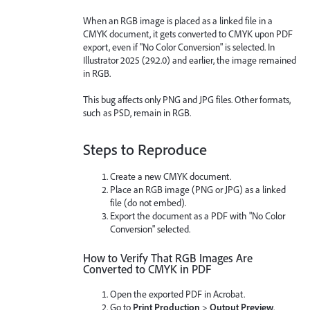
When an RGB image is placed as a linked file in a
CMYK document, it gets converted to CMYK upon PDF
export, even if "No Color Conversion" is selected. In
Illustrator 2025 (29.2.0) and earlier, the image remained
in RGB.
This bug affects only PNG and JPG files. Other formats,
such as PSD, remain in RGB.
Steps to Reproduce
Create a new CMYK document.
Place an RGB image (PNG or JPG) as a linked
file (do not embed).
Export the document as a PDF with "No Color
Conversion" selected.
How to Verify That RGB Images Are
Converted to CMYK in PDF
Open the exported PDF in Acrobat.
Go to
Print Production
>
Output Preview
.