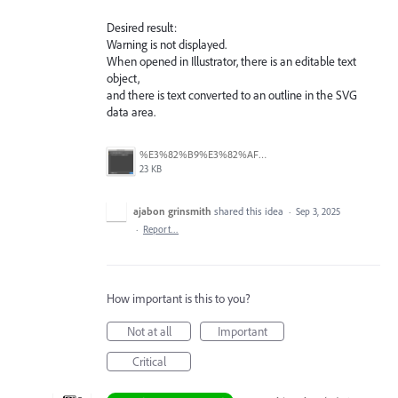
Desired result:
Warning is not displayed.
When opened in Illustrator, there is an editable text
object,
and there is text converted to an outline in the SVG
data area.
%E3%82%B9%E3%82%AF%E3%83%AA%E3%83%BC%E3%83%B3%E3%82%B7%E3%83%A7%E3%83%83%E3%83%88%202025-09-03%2015.10.38.png
23 KB
ajabon grinsmith
shared this idea
·
Sep 3, 2025
·
Report…
How important is this to you?
Not at all
Important
Critical