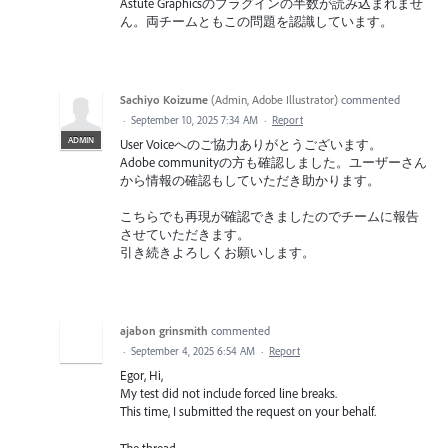
Astute Graphicsのプラグインの半数が読み込まれませ
ん。両チームともこの問題を認識しています。
Sachiyo Koizume
(
Admin, Adobe Illustrator
)
commented
·
September 10, 2025 7:34 AM
·
Report
ADMIN
User Voiceへのご協力ありがとうございます。
Adobe communityの方も確認しました。ユーザーさん
から情報の確認もしていただき助かります。
こちらでも再現が確認できましたのでチームに報告
させていただきます。
引き続きよろしくお願いします。
ajabon grinsmith
commented
·
September 4, 2025 6:54 AM
·
Report
Egor, Hi,
My test did not include forced line breaks.
This time, I submitted the request on your behalf.
The thread.