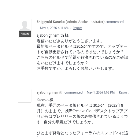
Shigeyuki Kaneko
(
Admin, Adobe Illustrator
)
commented
·
May 4, 2026 6:11 AM
·
Report
ADMIN
ajabon grinsmith 様
返信いただきありがとうございます。
最新版ベータビルドは30.5.64ですので、アップデー
トが自動更新されているのではないでしょうか？
こちらのビルドで問題が解決されているのかご確認
をいただけますでしょうか？
お手数ですが、よろしくお願いいたします。
ajabon grinsmith
commented
·
May 1, 2026 1:16 PM
·
Report
Kaneko 様
現在、手元のベータ版ビルドは 30.5.64 （2025年8
月）のままで、以降Creative Cloudデスクトップアプ
リからはプレリリース版のみ提供されているようで
す…自分の環境だけでしょうか。
ひとまず発端となったフォーラムのスレッドへは追