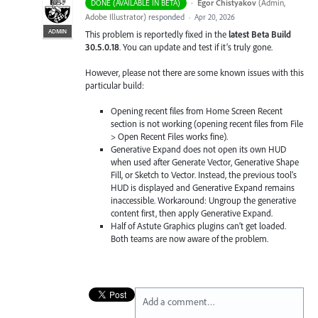
·
Egor Chistyakov
(
Admin,
DONE (AVAILABLE IN BETA)
Adobe Illustrator
)
responded
·
Apr 20, 2026
ADMIN
This problem is reportedly fixed in the
latest Beta Build
30.5.0.18
. You can update and test if it’s truly gone.
However, please not there are some known issues with this
particular build:
Opening recent files from Home Screen Recent
section is not working (opening recent files from File
> Open Recent Files works fine).
Generative Expand does not open its own HUD
when used after Generate Vector, Generative Shape
Fill, or Sketch to Vector. Instead, the previous tool's
HUD is displayed and Generative Expand remains
inaccessible. Workaround: Ungroup the generative
content first, then apply Generative Expand.
Half of Astute Graphics plugins can’t get loaded.
Both teams are now aware of the problem.
Add a comment…