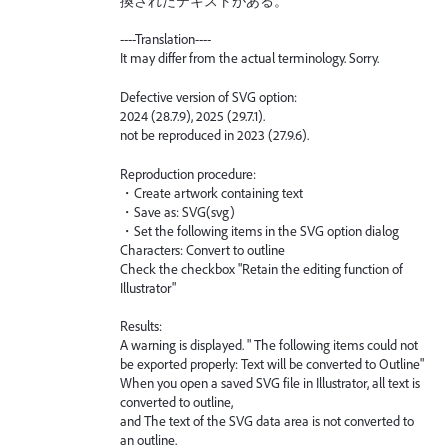
換されたテキストがある。
----Translation----
It may differ from the actual terminology. Sorry.
Defective version of SVG option:
2024 (28.7.9), 2025 (29.7.1).
not be reproduced in 2023 (27.9.6).
Reproduction procedure:
・Create artwork containing text
・Save as: SVG(svg)
・Set the following items in the SVG option dialog
Characters: Convert to outline
Check the checkbox "Retain the editing function of
Illustrator"
Results:
A warning is displayed. " The following items could not
be exported properly: Text will be converted to Outline"
When you open a saved SVG file in Illustrator, all text is
converted to outline,
and The text of the SVG data area is not converted to
an outline.