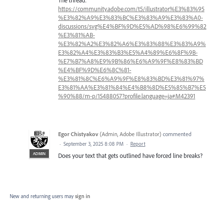
https://community.adobe.com/t5/illustrator%E3%83%95
%E3%82%A9%E3%83%BC%E3%83%A9%E3%83%A0-
discussions/svg%E4%BF%9D%E5%AD%98%E6%99%82
%E3%81%AB-
%E3%82%A2%E3%82%A6%E3%83%88%E3%83%A9%
E3%82%A4%E3%83%B3%E5%A4%89%E6%8F%9B-
%E7%B7%A8%E9%9B%86%E6%A9%9F%E8%83%BD
%E4%BF%9D%E6%8C%81-
%E3%81%8C%E6%A9%9F%E8%83%BD%E3%81%97%
E3%81%AA%E3%81%84%E4%B8%8D%E5%85%B7%E5
%90%88/m-p/15488057?profile.language=ja#M42391
Egor Chistyakov
(
Admin, Adobe Illustrator
)
commented
·
September 3, 2025 8:08 PM
·
Report
ADMIN
Does your text that gets outlined have forced line breaks?
New and returning users may
sign in