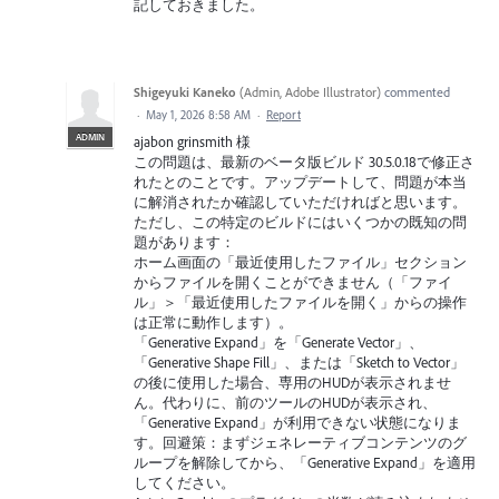
記しておきました。
Shigeyuki Kaneko
(
Admin, Adobe Illustrator
)
commented
·
May 1, 2026 8:58 AM
·
Report
ADMIN
ajabon grinsmith 様
この問題は、最新のベータ版ビルド 30.5.0.18で修正さ
れたとのことです。アップデートして、問題が本当
に解消されたか確認していただければと思います。
ただし、この特定のビルドにはいくつかの既知の問
題があります：
ホーム画面の「最近使用したファイル」セクション
からファイルを開くことができません（「ファイ
ル」＞「最近使用したファイルを開く」からの操作
は正常に動作します）。
「Generative Expand」を「Generate Vector」、
「Generative Shape Fill」、または「Sketch to Vector」
の後に使用した場合、専用のHUDが表示されませ
ん。代わりに、前のツールのHUDが表示され、
「Generative Expand」が利用できない状態になりま
す。回避策：まずジェネレーティブコンテンツのグ
ループを解除してから、「Generative Expand」を適用
してください。