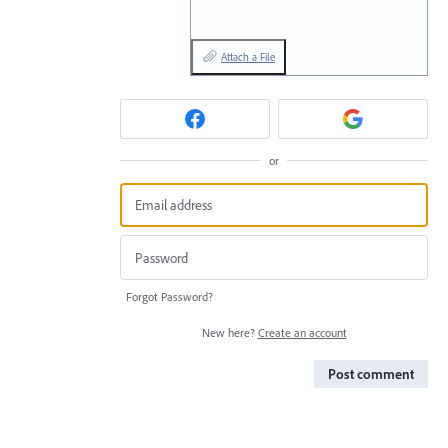
Attach a File
or
Forgot Password?
New here?
Create an account
Post comment