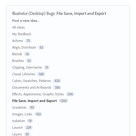
Illustrator (Desktop) Bugs
:
File Save, Import and Export
Categories
Post a new idea…
All ideas
My feedback
Actions
75
Align, Distribute
62
Blends
16
Brushes
52
Clipping, Intertwine
51
Cloud, Libraries
168
Colors, Swatches, Patterns
420
Documents and Artboards
356
Effects, Appearance, Graphic Styles
246
File Save, Import and Export
1200
Gradients
90
Images, Links
163
Isolation
19
Launch
229
Layers
61