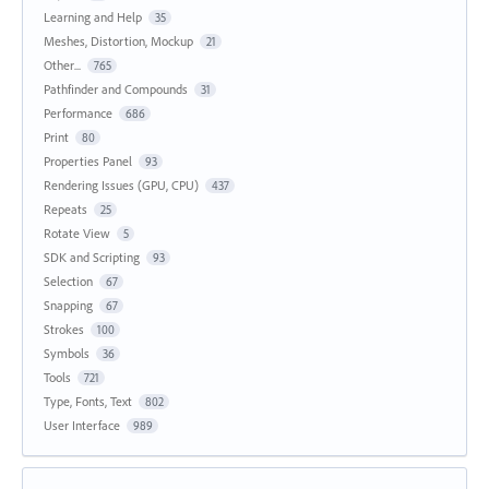
Learning and Help
35
Meshes, Distortion, Mockup
21
Other...
765
Pathfinder and Compounds
31
Performance
686
Print
80
Properties Panel
93
Rendering Issues (GPU, CPU)
437
Repeats
25
Rotate View
5
SDK and Scripting
93
Selection
67
Snapping
67
Strokes
100
Symbols
36
Tools
721
Type, Fonts, Text
802
User Interface
989