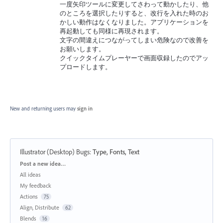
一度矢印ツールに変更してさわって動かしたり、他
のところを選択したりすると、改行を入れた時のお
かしい動作はなくなりました。アプリケーションを
再起動しても同様に再現されます。
文字の間違えにつながってしまい危険なので改善を
お願いします。
クイックタイムプレーヤーで画面収録したのでアッ
プロードします。
New and returning users may
sign in
Illustrator (Desktop) Bugs
:
Type, Fonts, Text
Categories
Post a new idea…
All ideas
My feedback
Actions
75
Align, Distribute
62
Blends
16