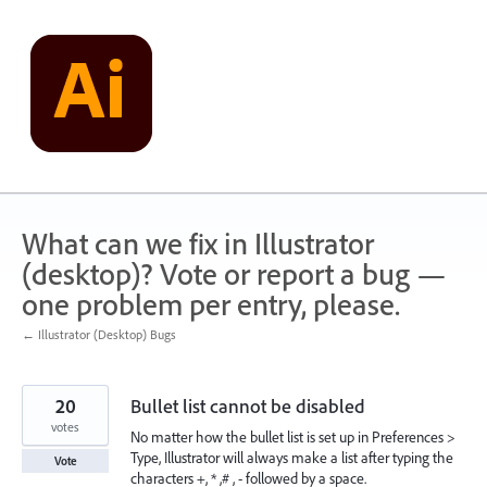
Skip
to
content
What can we fix in Illustrator
(desktop)? Vote or report a bug —
one problem per entry, please.
← Illustrator (Desktop) Bugs
20
Bullet list cannot be disabled
votes
No matter how the bullet list is set up in Preferences >
Type, Illustrator will always make a list after typing the
Vote
characters +, * ,# , - followed by a space.