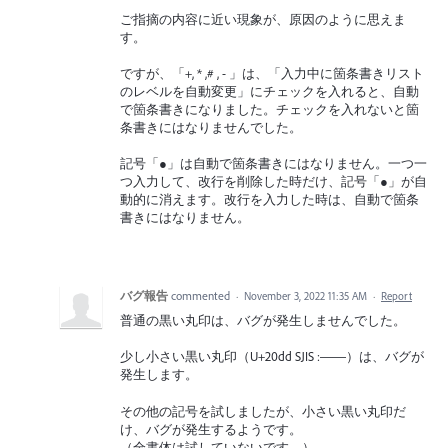
ご指摘の内容に近い現象が、原因のように思えま
す。
ですが、「+, * ,# , - 」は、「入力中に箇条書きリスト
のレベルを自動変更」にチェックを入れると、自動
で箇条書きになりました。チェックを入れないと箇
条書きにはなりませんでした。
記号「●」は自動で箇条書きにはなりません。一つ一
つ入力して、改行を削除した時だけ、記号「●」が自
動的に消えます。改行を入力した時は、自動で箇条
書きにはなりません。
バグ報告
commented
·
November 3, 2022 11:35 AM
·
Report
普通の黒い丸印は、バグが発生しませんでした。
少し小さい黒い丸印（U+20dd SJIS :——）は、バグが
発生します。
その他の記号を試しましたが、小さい黒い丸印だ
け、バグが発生するようです。
（全書体は試していないです。）