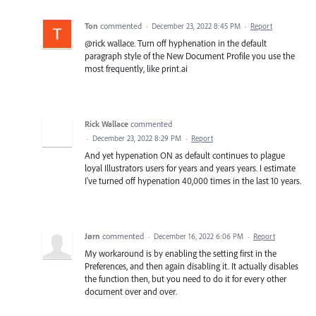
Ton
commented
·
December 23, 2022 8:45 PM
·
Report
@rick wallace. Turn off hyphenation in the default
paragraph style of the New Document Profile you use the
most frequently, like print.ai
Rick Wallace
commented
·
December 23, 2022 8:29 PM
·
Report
And yet hypenation ON as default continues to plague
loyal Illustrators users for years and years years. I estimate
I've turned off hypenation 40,000 times in the last 10 years.
Jørn
commented
·
December 16, 2022 6:06 PM
·
Report
My workaround is by enabling the setting first in the
Preferences, and then again disabling it. It actually disables
the function then, but you need to do it for every other
document over and over.