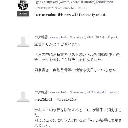
Egor Chistyakov
(
Admin, Adobe Illustrator
)
commented
·
November 3, 2022 10:09 AM
·
Report
ADMIN
I can reproduce this now with the area type text.
バグ報告
commented
·
November 3, 2022 5:18 AM
·
Report
返信ありがとうございます。
「入力中に箇条書きリストのレベルを自動変更」の
チェックを外しても解決しませんでした。
箇条書き、自動番号等の機能も使用していません。
バグ報告
commented
·
November 2, 2022 12:40 PM
·
Report
macOS12.6.1 illustrator26.5
テキストの改行を削除すると「●」が勝手に消えまし
た。
同じところに改行を入力すると「●」が勝手に表示さ
れました。