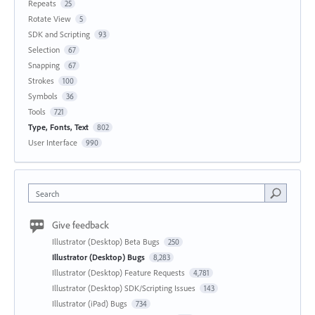
Repeats
25
Rotate View
5
SDK and Scripting
93
Selection
67
Snapping
67
Strokes
100
Symbols
36
Tools
721
Type, Fonts, Text
802
User Interface
990
Search
Give feedback
Illustrator (Desktop) Beta Bugs
250
Illustrator (Desktop) Bugs
8,283
Illustrator (Desktop) Feature Requests
4,781
Illustrator (Desktop) SDK/Scripting Issues
143
Illustrator (iPad) Bugs
734