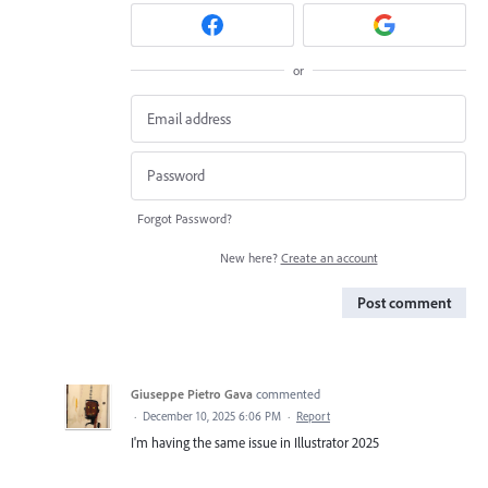
or
Forgot Password?
New here?
Create an account
Post comment
Giuseppe Pietro Gava
commented
·
December 10, 2025 6:06 PM
·
Report
I'm having the same issue in Illustrator 2025