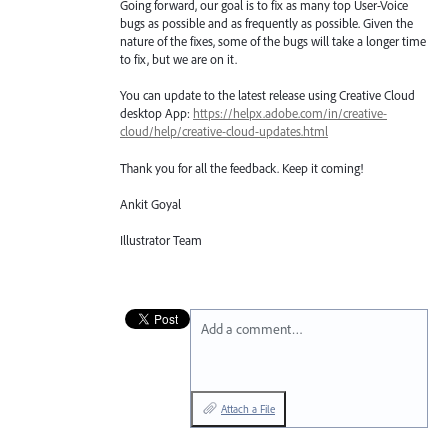
Going forward, our goal is to fix as many top User-Voice
bugs as possible and as frequently as possible. Given the
nature of the fixes, some of the bugs will take a longer time
to fix, but we are on it.
You can update to the latest release using Creative Cloud
desktop App:
https://helpx.adobe.com/in/creative-
cloud/help/creative-cloud-updates.html
Thank you for all the feedback. Keep it coming!
Ankit Goyal
Illustrator Team
Add a comment…
Attach a File