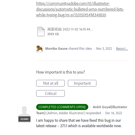
https://community.adobe.com/t5/illustrator-
discussions/automatic-bulleted-amp-numbered-lists-
while-typing-bug/m-p/13315015#M341830
画面収録 2022-11-02 16.01.44.mov
3989 KB
Monika Gause
shared this idea
·
Nov 3, 2022
·
Report…
How important is this to you?
Not at all
Important
Critical
·
Ankit Goyal(Illustrator
COMPLETED (COMMENTS OPEN)
Team)
(
Admin, Adobe Illustrator
)
responded
·
Dec 16, 2022
ADMIN
I am happy to share that we have fixed this bug in our
latest release – 27.1.1 which is available worldwide now.