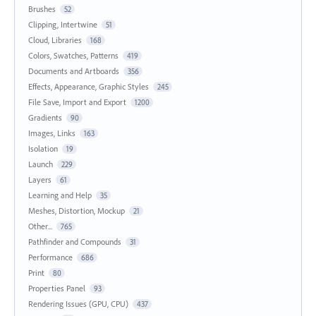
Brushes
52
Clipping, Intertwine
51
Cloud, Libraries
168
Colors, Swatches, Patterns
419
Documents and Artboards
356
Effects, Appearance, Graphic Styles
245
File Save, Import and Export
1200
Gradients
90
Images, Links
163
Isolation
19
Launch
229
Layers
61
Learning and Help
35
Meshes, Distortion, Mockup
21
Other...
765
Pathfinder and Compounds
31
Performance
686
Print
80
Properties Panel
93
Rendering Issues (GPU, CPU)
437