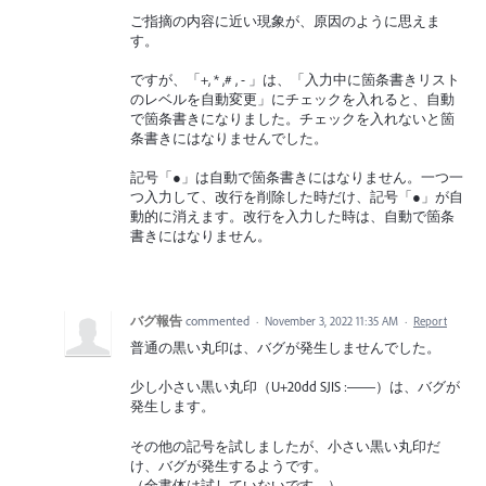
ご指摘の内容に近い現象が、原因のように思えま
す。
ですが、「+, * ,# , - 」は、「入力中に箇条書きリスト
のレベルを自動変更」にチェックを入れると、自動
で箇条書きになりました。チェックを入れないと箇
条書きにはなりませんでした。
記号「●」は自動で箇条書きにはなりません。一つ一
つ入力して、改行を削除した時だけ、記号「●」が自
動的に消えます。改行を入力した時は、自動で箇条
書きにはなりません。
バグ報告
commented
·
November 3, 2022 11:35 AM
·
Report
普通の黒い丸印は、バグが発生しませんでした。
少し小さい黒い丸印（U+20dd SJIS :——）は、バグが
発生します。
その他の記号を試しましたが、小さい黒い丸印だ
け、バグが発生するようです。
（全書体は試していないです。）