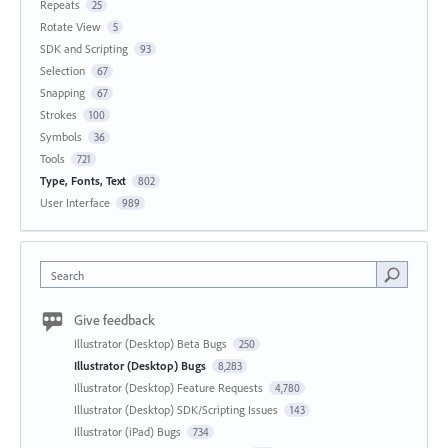
Repeats
25
Rotate View
5
SDK and Scripting
93
Selection
67
Snapping
67
Strokes
100
Symbols
36
Tools
721
Type, Fonts, Text
802
User Interface
989
Search
Give feedback
Illustrator (Desktop) Beta Bugs
250
Illustrator (Desktop) Bugs
8,283
Illustrator (Desktop) Feature Requests
4,780
Illustrator (Desktop) SDK/Scripting Issues
143
Illustrator (iPad) Bugs
734