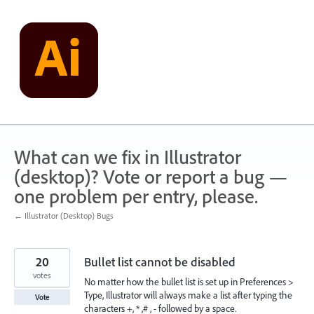
Skip
to
content
What can we fix in Illustrator
(desktop)? Vote or report a bug —
one problem per entry, please.
← Illustrator (Desktop) Bugs
20
Bullet list cannot be disabled
votes
No matter how the bullet list is set up in Preferences >
Type, Illustrator will always make a list after typing the
Vote
characters +, * ,# , - followed by a space.