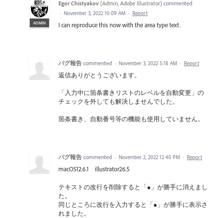
Egor Chistyakov
(
Admin, Adobe Illustrator
)
commented
·
November 3, 2022 10:09 AM
·
Report
ADMIN
I can reproduce this now with the area type text.
バグ報告
commented
·
November 3, 2022 5:18 AM
·
Report
返信ありがとうございます。
「入力中に箇条書きリストのレベルを自動変更」の
チェックを外しても解決しませんでした。
箇条書き、自動番号等の機能も使用していません。
バグ報告
commented
·
November 2, 2022 12:40 PM
·
Report
macOS12.6.1 illustrator26.5
テキストの改行を削除すると「●」が勝手に消えまし
た。
同じところに改行を入力すると「●」が勝手に表示さ
れました。