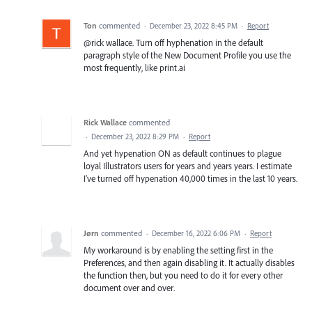
Ton
commented
·
December 23, 2022 8:45 PM
·
Report
@rick wallace. Turn off hyphenation in the default
paragraph style of the New Document Profile you use the
most frequently, like print.ai
Rick Wallace
commented
·
December 23, 2022 8:29 PM
·
Report
And yet hypenation ON as default continues to plague
loyal Illustrators users for years and years years. I estimate
I've turned off hypenation 40,000 times in the last 10 years.
Jørn
commented
·
December 16, 2022 6:06 PM
·
Report
My workaround is by enabling the setting first in the
Preferences, and then again disabling it. It actually disables
the function then, but you need to do it for every other
document over and over.