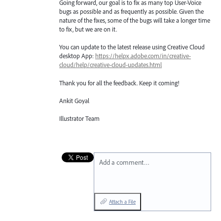
Going forward, our goal is to fix as many top User-Voice
bugs as possible and as frequently as possible. Given the
nature of the fixes, some of the bugs will take a longer time
to fix, but we are on it.
You can update to the latest release using Creative Cloud
desktop App:
https://helpx.adobe.com/in/creative-
cloud/help/creative-cloud-updates.html
Thank you for all the feedback. Keep it coming!
Ankit Goyal
Illustrator Team
Add a comment…
Attach a File