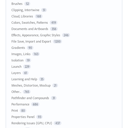
Brushes
52
Clipping, Intertwine
51
Cloud, Libraries
168
Colors, Swatches, Patterns
419
Documents and Artboards
356
Effects, Appearance, Graphic Styles
246
File Save, Import and Export
1200
Gradients
90
Images, Links
163
Isolation
19
Launch
229
Layers
61
Learning and Help
35
Meshes, Distortion, Mockup
21
Other...
765
Pathfinder and Compounds
31
Performance
686
Print
80
Properties Panel
93
Rendering Issues (GPU, CPU)
437