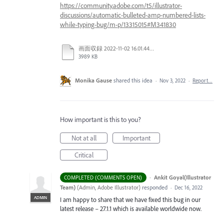
https://community.adobe.com/t5/illustrator-
discussions/automatic-bulleted-amp-numbered-lists-
while-typing-bug/m-p/13315015#M341830
画面収録 2022-11-02 16.01.44.mov
3989 KB
Monika Gause
shared this idea
·
Nov 3, 2022
·
Report…
How important is this to you?
Not at all
Important
Critical
·
Ankit Goyal(Illustrator
COMPLETED (COMMENTS OPEN)
Team)
(
Admin, Adobe Illustrator
)
responded
·
Dec 16, 2022
ADMIN
I am happy to share that we have fixed this bug in our
latest release – 27.1.1 which is available worldwide now.