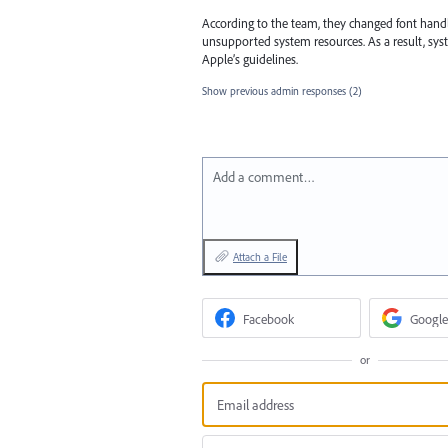
According to the team, they changed font handl
unsupported system resources. As a result, syste
Apple’s guidelines.
Show previous admin responses
(2)
Add a comment…
Attach a File
Facebook
Google
or