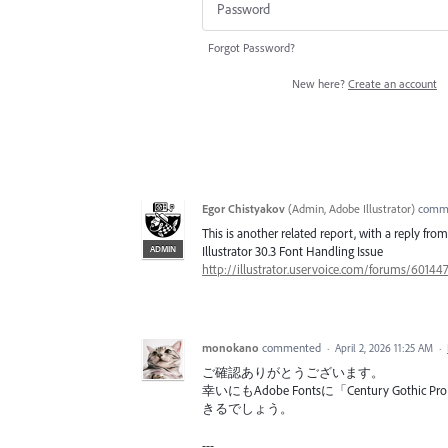
Forgot Password?
New here?
Create an account
Egor Chistyakov
(
Admin, Adobe Illustrator
)
comm
This is another related report, with a reply fro
ADMIN
Illustrator 30.3 Font Handling Issue
http://illustrator.uservoice.com/forums/60144
monokano
commented
·
April 2, 2026 11:25 AM
·
ご確認ありがとうございます。
幸いにもAdobe Fontsに「Century Got
きるでしょう。
---