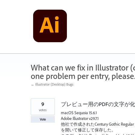
Skip
to
content
What can we fix in Illustrator
one problem per entry, please
← Illustrator (Desktop) Bugs
9
プレビュー用のPDFの文字が
votes
macOS Sequoia 15.6.1
Adobe Illustrator v29.7.1
Vote
他社で作成されたCentury Gothic Reg
を開いて修正して保存した。