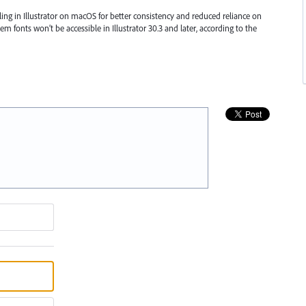
ing in Illustrator on macOS for better consistency and reduced reliance on
m fonts won’t be accessible in Illustrator 30.3 and later, according to the