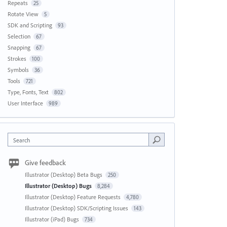
Repeats
25
Rotate View
5
SDK and Scripting
93
Selection
67
Snapping
67
Strokes
100
Symbols
36
Tools
721
Type, Fonts, Text
802
User Interface
989
Search
Give feedback
Illustrator (Desktop) Beta Bugs
250
Illustrator (Desktop) Bugs
8,284
Illustrator (Desktop) Feature Requests
4,780
Illustrator (Desktop) SDK/Scripting Issues
143
Illustrator (iPad) Bugs
734