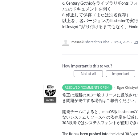
6. Century Gothicをライブラリ/Font
7. 5.のドキュメントを開く
8. 修正して保存（または別名保存）
以上を、各バージョンのIllustratorで実
InDesignに貼り付けるまでもなく、Fi
masaaki
shared this idea
·
Sep 4, 2025
·
Re
How important is this to you?
Not at all
Important
·
Egor Chistya
RESOLVED (COMMENTS OPEN)
修正は最新の30.3一般リリースに反映
ADMIN
き問題が発生する場合はご報告ください
開発チームによると、macOS版Illust
ないシステムリソースへの依存度を低減したとの
30.3以降ではシステムフォントが使用で
The fix has been pushed into the latest 30.3 gen