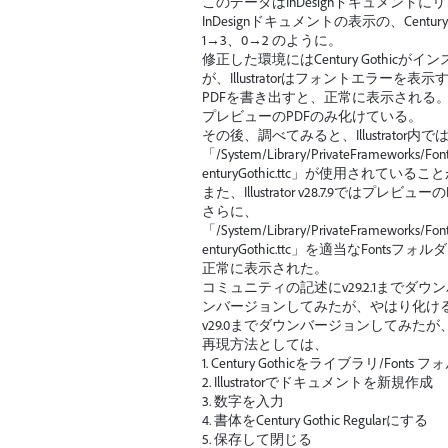
このデータはInDesignドキュメント
InDesignドキュメントの表示の、Cent
1→3、0→2 のように。
修正した環境にはCentury Gothicが
が、Illustratorはフォントエラーを
PDFを書き出すと、正常に表示される
プレビューのPDFのみ化けている。
その後、調べてみると、Illustrator内で
「/System/Library/PrivateFrameworks/FontS
enturyGothic.ttc」が使用されてい
また、Illustrator v28.7.9ではプ
さらに、
「/System/Library/PrivateFrameworks/FontS
enturyGothic.ttc」を適当なFontsフ
正常に表示された。
コミュニティの記述にv29.2.1まで
ンバージョンしてみたが、やはり化け
v29.0までダウンバージョンしてみた
再現方法としては、
1. Century Gothicをライブラリ/Font
2. Illustratorでドキュメントを新規作成
3. 数字を入力
4. 書体をCentury Gothic Regularにする
5. 保存して閉じる