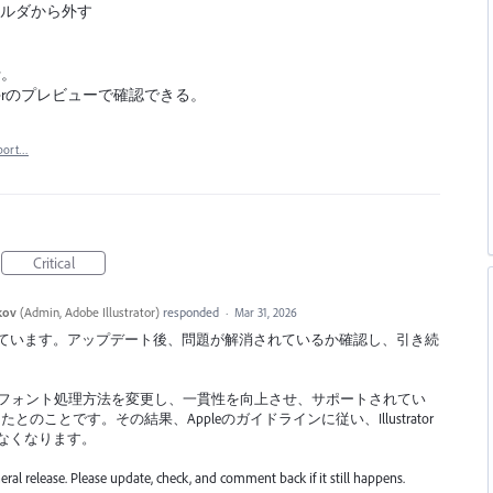
s フォルダから外す
行。
nderのプレビューで確認できる。
port…
Critical
kov
(
Admin, Adobe Illustrator
)
responded
·
Mar 31, 2026
されています。アップデート後、問題が解消されているか確認し、引き続
。
ratorのフォント処理方法を変更し、一貫性を向上させ、サポートされてい
ことです。その結果、Appleのガイドラインに従い、Illustrator
きなくなります。
eral release. Please update, check, and comment back if it still happens.