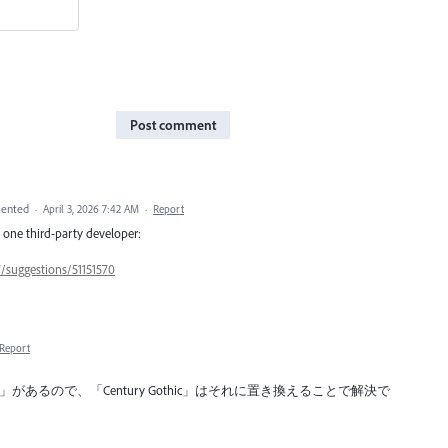
Post comment
ented
·
April 3, 2026 7:42 AM
·
Report
m one third-party developer:
7/suggestions/51151570
Report
hic Pro」があるので、「Century Gothic」はそれに置き換えることで解決で