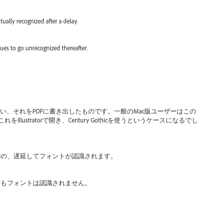
tually recognized after a delay.
nues to go unrecognized thereafter.
thicを使い、それをPDFに書き出したものです。一般のMac版ユーザーはこの
lustratorで開き、Century Gothicを使うというケースになるでし
のの、遅延してフォントが認識されます。
降もフォントは認識されません。