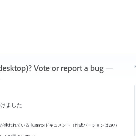
 (desktop)? Vote or report a bug —
N
.
化けました
ular が使われているIllustratorドキュメント（作成バージョンは29.7）