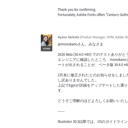
Thank you for confirming.
Fortunately, Adobe Fonts offers “Century Gothic 
Ayano Nishida
(
Product Manager, ISPM, Adobe Ill
@monokanoさん、みなさま
ADMIN
2026 Beta (30.4.0 #80) でのテスト
エンジニアに確認したところ、monoka
ートが出されることが、ベータ版 30.4.0 
2月末に修正されたとのお知らせをしまし
し訳ありませんでした。
上記でEgorが詳細をアップデートした
す。
どうぞご理解のほどよろしくお願いいた
------
Illustrator 30.3以降では、OS