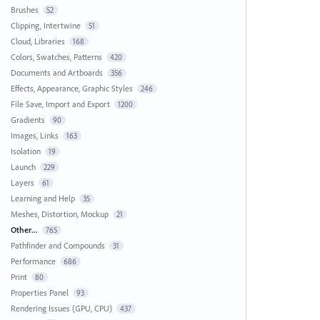
Brushes
52
Clipping, Intertwine
51
Cloud, Libraries
168
Colors, Swatches, Patterns
420
Documents and Artboards
356
Effects, Appearance, Graphic Styles
246
File Save, Import and Export
1200
Gradients
90
Images, Links
163
Isolation
19
Launch
229
Layers
61
Learning and Help
35
Meshes, Distortion, Mockup
21
Other...
765
Pathfinder and Compounds
31
Performance
686
Print
80
Properties Panel
93
Rendering Issues (GPU, CPU)
437