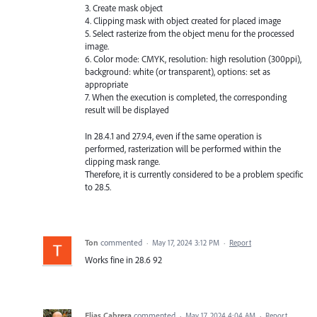
3. Create mask object
4. Clipping mask with object created for placed image
5. Select rasterize from the object menu for the processed
image.
6. Color mode: CMYK, resolution: high resolution (300ppi),
background: white (or transparent), options: set as
appropriate
7. When the execution is completed, the corresponding
result will be displayed
In 28.4.1 and 27.9.4, even if the same operation is
performed, rasterization will be performed within the
clipping mask range.
Therefore, it is currently considered to be a problem specific
to 28.5.
Ton
commented
·
May 17, 2024 3:12 PM
·
Report
Works fine in 28.6 92
Elias Cabrera
commented
·
May 17, 2024 4:04 AM
·
Report