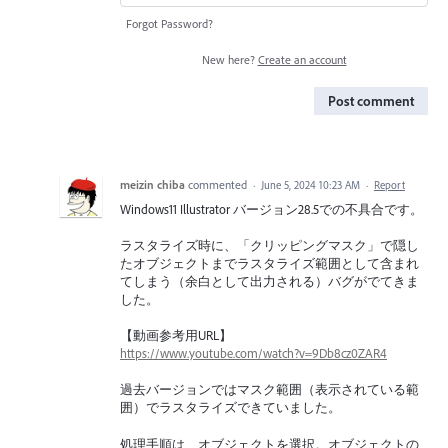
Forgot Password?
New here?
Create an account
Post comment
meizin chiba
commented
·
June 5, 2024 10:23 AM
·
Report
Windows11 Illustrator バージョン28.5での不具合です。
ラスタライズ時に、「クリッピングマスク」で隠し
たオブジェクトまでラスタライズ範囲として含まれ
てしまう（余白として出力される）バグがでてきま
した。
【動画参考用URL】
https://www.youtube.com/watch?v=9Db8cz0ZAR4
過去バージョンではマスク範囲（表示されている範
囲）でラスタライズできていました。
処理手順は、オブジェクトを選択。オブジェクトの