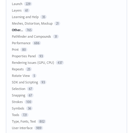
Launch
229
Layers
61
Learning and Help
35
Meshes, Distortion, Mockup
21
Other...
765
Pathfinder and Compounds
31
Performance
686
Print
80
Properties Panel
93
Rendering Issues (GPU, CPU)
437
Repeats
25
Rotate View
5
SDK and Scripting
93
Selection
67
Snapping
67
Strokes
100
Symbols
36
Tools
721
Type, Fonts, Text
802
User Interface
989