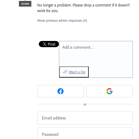
ADMIN
No longer a problem. Please drop a comment if it doesn’t
work for you
Show previous admin responses
(4)
Add a comment…
Attach a File
or