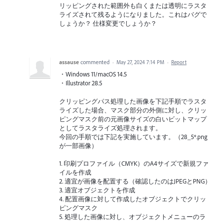
リッピングされた範囲外も白くまたは透明にラスタ
ライズされて残るようになりました。これはバグで
しょうか？ 仕様変更でしょうか？
assause
commented
·
May 27, 2024 7:14 PM
·
Report
・Windows 11/macOS 14.5
・Illustrator 28.5
クリッピングパス処理した画像を下記手順でラスタ
ライズした場合、マスク部分の外側に対し、クリッ
ピングマスク前の元画像サイズの白いビットマップ
としてラスタライズ処理されます。
今回の手順では下記を実施しています。（28_5*.png
が一部画像）
1. 印刷プロファイル（CMYK）のA4サイズで新規ファ
イルを作成
2. 適宜が画像を配置する（確認したのはJPEGとPNG）
3. 適宜オブジェクトを作成
4. 配置画像に対して作成したオブジェクトでクリッ
ピングマスク
5. 処理した画像に対し、オブジェクトメニューのラ