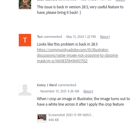
This issue is back in version 28.5, very useful feature to
have, please bring it back! :)
Ton
commented
·
May 15, 2024 1:22 PM
·
Report
Looks like this problem is back in 28.5
https://community.adobe.com/t5/illustrator-
discussions/raster-image-not-cropping-to-clipping-
mask/m-p/14618378#M407552
Katey J Ward
commented
·
November 10, 2021 4:36 AM
·
Report
When I crop an image in Illustrator, the image turns out to
have a white line across it after I apply the crop feature
Screenshot 2021-11-09 160534.png
446 KB