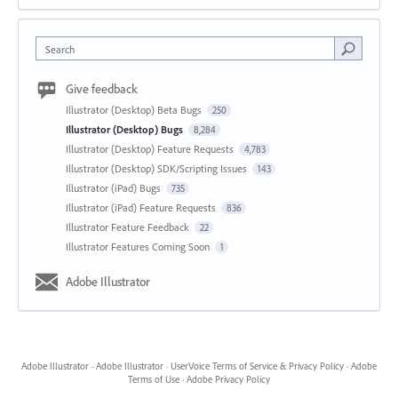
Search
Give feedback
Illustrator (Desktop) Beta Bugs
250
Illustrator (Desktop) Bugs
8,284
Illustrator (Desktop) Feature Requests
4,783
Illustrator (Desktop) SDK/Scripting Issues
143
Illustrator (iPad) Bugs
735
Illustrator (iPad) Feature Requests
836
Illustrator Feature Feedback
22
Illustrator Features Coming Soon
1
Adobe Illustrator
Adobe Illustrator
·
Adobe Illustrator
·
UserVoice Terms of Service & Privacy Policy
·
Adobe
Terms of Use
·
Adobe Privacy Policy