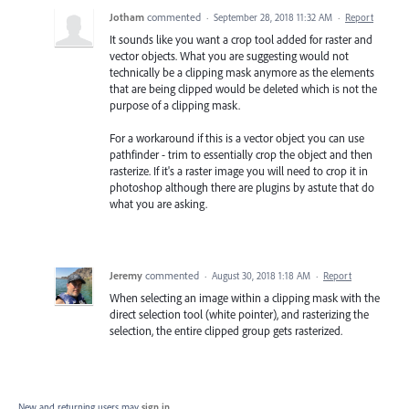
Jotham
commented
·
September 28, 2018 11:32 AM
·
Report
It sounds like you want a crop tool added for raster and
vector objects. What you are suggesting would not
technically be a clipping mask anymore as the elements
that are being clipped would be deleted which is not the
purpose of a clipping mask.
For a workaround if this is a vector object you can use
pathfinder - trim to essentially crop the object and then
rasterize. If it's a raster image you will need to crop it in
photoshop although there are plugins by astute that do
what you are asking.
Jeremy
commented
·
August 30, 2018 1:18 AM
·
Report
When selecting an image within a clipping mask with the
direct selection tool (white pointer), and rasterizing the
selection, the entire clipped group gets rasterized.
New and returning users may
sign in