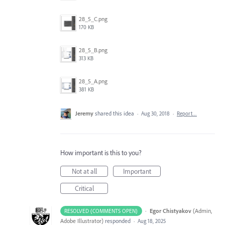
28_5_C.png
170 KB
28_5_B.png
313 KB
28_5_A.png
381 KB
Jeremy
shared this idea
·
Aug 30, 2018
·
Report…
How important is this to you?
Not at all
Important
Critical
·
Egor Chistyakov
(
Admin,
RESOLVED (COMMENTS OPEN)
Adobe Illustrator
)
responded
·
Aug 18, 2025