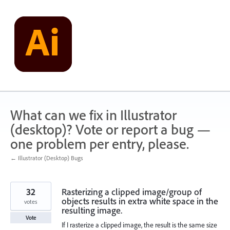
Skip
to
content
What can we fix in Illustrator
(desktop)? Vote or report a bug —
one problem per entry, please.
← Illustrator (Desktop) Bugs
32
Rasterizing a clipped image/group of
objects results in extra white space in the
votes
resulting image.
Vote
If I rasterize a clipped image, the result is the same size