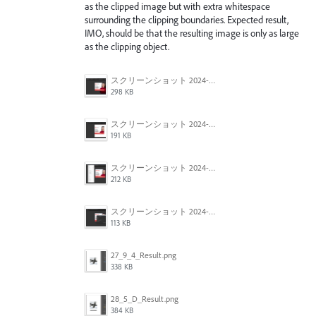
as the clipped image but with extra whitespace
surrounding the clipping boundaries. Expected result,
IMO, should be that the resulting image is only as large
as the clipping object.
スクリーンショット 2024-06-05 135007.png
298 KB
スクリーンショット 2024-06-05 134943.png
191 KB
スクリーンショット 2024-06-05 134913.png
212 KB
スクリーンショット 2024-06-05 134929.png
113 KB
27_9_4_Result.png
338 KB
28_5_D_Result.png
384 KB