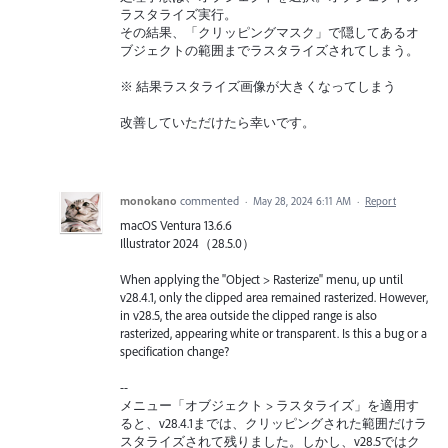
ラスタライズ実行。
その結果、「クリッピングマスク」で隠してあるオ
ブジェクトの範囲までラスタライズされてしまう。
※ 結果ラスタライズ画像が大きくなってしまう
改善していただけたら幸いです。
monokano
commented
·
May 28, 2024 6:11 AM
·
Report
macOS Ventura 13.6.6
Illustrator 2024（28.5.0）
When applying the "Object > Rasterize" menu, up until
v28.4.1, only the clipped area remained rasterized. However,
in v28.5, the area outside the clipped range is also
rasterized, appearing white or transparent. Is this a bug or a
specification change?
--
メニュー「オブジェクト > ラスタライズ」を適用す
ると、v28.4.1までは、クリッピングされた範囲だけラ
スタライズされて残りました。しかし、v28.5ではク