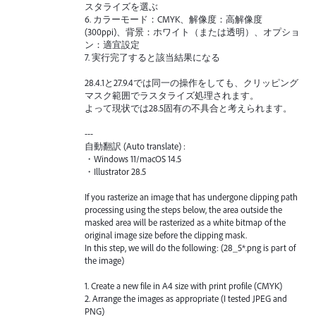
スタライズを選ぶ
6. カラーモード：CMYK、解像度：高解像度
(300ppi)、背景：ホワイト（または透明）、オプショ
ン：適宜設定
7. 実行完了すると該当結果になる
28.4.1と27.9.4では同一の操作をしても、クリッピング
マスク範囲でラスタライズ処理されます。
よって現状では28.5固有の不具合と考えられます。
---
自動翻訳 (Auto translate) :
・Windows 11/macOS 14.5
・Illustrator 28.5
If you rasterize an image that has undergone clipping path
processing using the steps below, the area outside the
masked area will be rasterized as a white bitmap of the
original image size before the clipping mask.
In this step, we will do the following: (28_5*.png is part of
the image)
1. Create a new file in A4 size with print profile (CMYK)
2. Arrange the images as appropriate (I tested JPEG and
PNG)